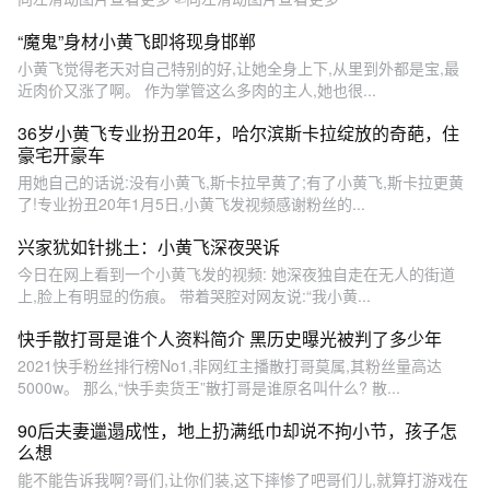
“魔鬼”身材小黄飞即将现身邯郸
小黄飞觉得老天对自己特别的好,让她全身上下,从里到外都是宝,最
近肉价又涨了啊。 作为掌管这么多肉的主人,她也很...
36岁小黄飞专业扮丑20年，哈尔滨斯卡拉绽放的奇葩，住
豪宅开豪车
用她自己的话说:没有小黄飞,斯卡拉早黄了;有了小黄飞,斯卡拉更黄
了!专业扮丑20年1月5日,小黄飞发视频感谢粉丝的...
兴家犹如针挑土：小黄飞深夜哭诉
今日在网上看到一个小黄飞发的视频: 她深夜独自走在无人的街道
上,脸上有明显的伤痕。 带着哭腔对网友说:“我小黄...
快手散打哥是谁个人资料简介 黑历史曝光被判了多少年
2021快手粉丝排行榜No1,非网红主播散打哥莫属,其粉丝量高达
5000w。 那么,“快手卖货王”散打哥是谁原名叫什么? 散...
90后夫妻邋遢成性，地上扔满纸巾却说不拘小节，孩子怎
么想
能不能告诉我啊?哥们,让你们装,这下摔惨了吧哥们儿,就算打游戏在