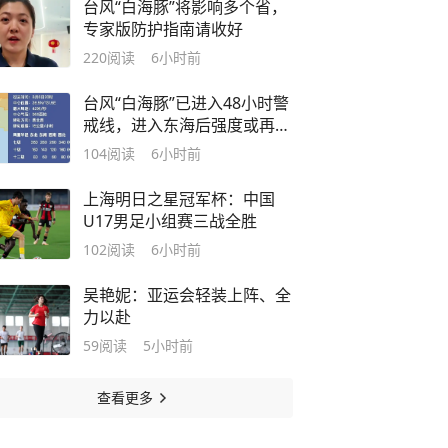
台风“白海豚”将影响多个省，
专家版防护指南请收好
220
阅读
6小时前
台风“白海豚”已进入48小时警
戒线，进入东海后强度或再度
加强
104
阅读
6小时前
上海明日之星冠军杯：中国
U17男足小组赛三战全胜
102
阅读
6小时前
吴艳妮：亚运会轻装上阵、全
力以赴
59
阅读
5小时前
查看更多