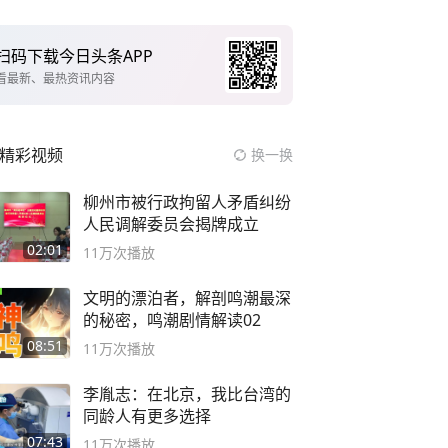
扫码下载今日头条APP
看最新、最热资讯内容
精彩视频
换一换
柳州市被行政拘留人矛盾纠纷
人民调解委员会揭牌成立
02:01
11万
次播放
文明的漂泊者，解剖鸣潮最深
的秘密，鸣潮剧情解读02
08:51
11万
次播放
李胤志：在北京，我比台湾的
同龄人有更多选择
07:43
11万
次播放