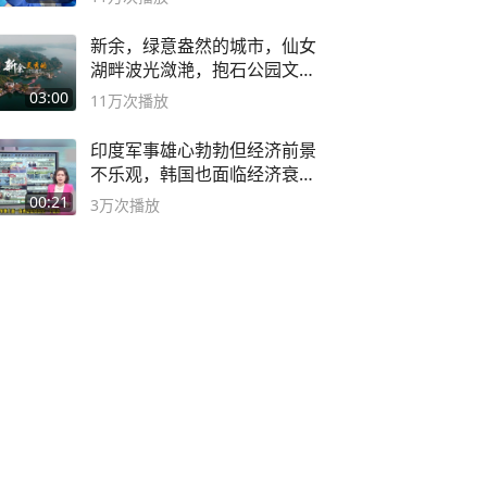
新余，绿意盎然的城市，仙女
湖畔波光潋滟，抱石公园文化
深邃……
03:00
11万
次播放
印度军事雄心勃勃但经济前景
不乐观，韩国也面临经济衰退
风险
00:21
3万
次播放