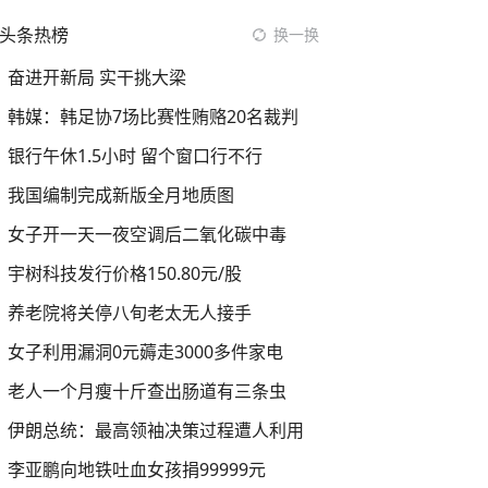
头条热榜
换一换
奋进开新局 实干挑大梁
韩媒：韩足协7场比赛性贿赂20名裁判
银行午休1.5小时 留个窗口行不行
我国编制完成新版全月地质图
女子开一天一夜空调后二氧化碳中毒
宇树科技发行价格150.80元/股
养老院将关停八旬老太无人接手
女子利用漏洞0元薅走3000多件家电
老人一个月瘦十斤查出肠道有三条虫
伊朗总统：最高领袖决策过程遭人利用
李亚鹏向地铁吐血女孩捐99999元