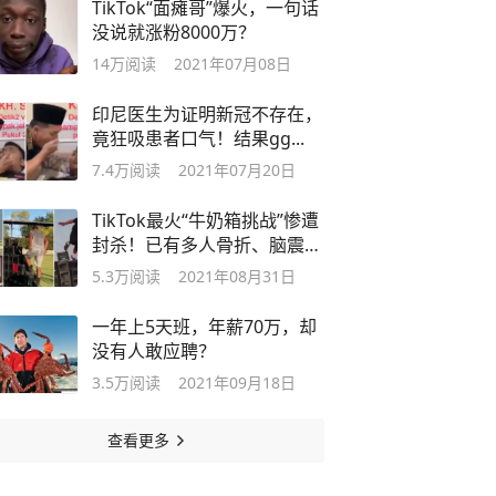
TikTok“面瘫哥”爆火，一句话
没说就涨粉8000万？
14万
阅读
2021年07月08日
印尼医生为证明新冠不存在，
竟狂吸患者口气！结果gg...
7.4万
阅读
2021年07月20日
TikTok最火“牛奶箱挑战”惨遭
封杀！已有多人骨折、脑震
荡...
5.3万
阅读
2021年08月31日
一年上5天班，年薪70万，却
没有人敢应聘？
3.5万
阅读
2021年09月18日
查看更多