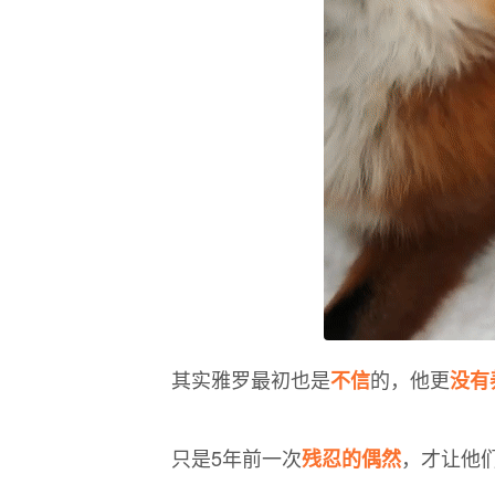
其实雅罗最初也是
的，他更
不信
没有
只是5年前一次
，才让他们
残忍的偶然