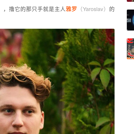
）
，撸它的那只手就是主人
（Yaroslav）
的
雅罗