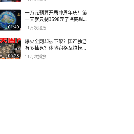
一万元预算开局冲周年庆！第
一天就只剩3598元了 #妄想山
海
01:40
11万
次播放
爆火全网却被下架？国产独游
有多抽象？体验窃格瓦拉模拟
器！
05:23
11万
次播放