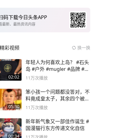
扫码下载今日头条APP
看最新、最热资讯内容
精彩视频
换一换
年轻人为何喜欢上岛？ #石头
岛 #户外 #mugler #品牌 #足
球流氓
02:02
11万
次播放
笨小孩一个问题都没答对，不
料竟成皇太子，其余四个被处
死
05:30
11万
次播放
新年新气象又一部佳作诞生 #
国漫猫行东方传递文化自信
00:34
11万
次播放