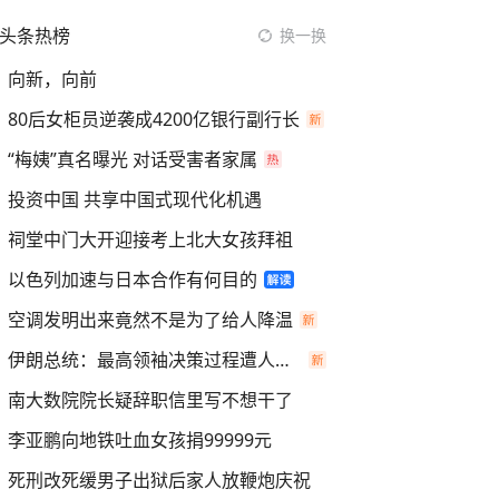
头条热榜
换一换
向新，向前
80后女柜员逆袭成4200亿银行副行长
“梅姨”真名曝光 对话受害者家属
投资中国 共享中国式现代化机遇
祠堂中门大开迎接考上北大女孩拜祖
以色列加速与日本合作有何目的
空调发明出来竟然不是为了给人降温
伊朗总统：最高领袖决策过程遭人利用
南大数院院长疑辞职信里写不想干了
李亚鹏向地铁吐血女孩捐99999元
死刑改死缓男子出狱后家人放鞭炮庆祝