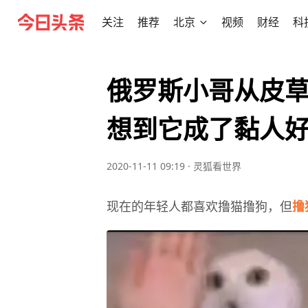
关注
推荐
北京
视频
财经
科
俄罗斯小哥从皮
想到它成了黏人
2020-11-11 09:19
·
灵狐看世界
现在的年轻人都喜欢撸猫撸狗，但
撸