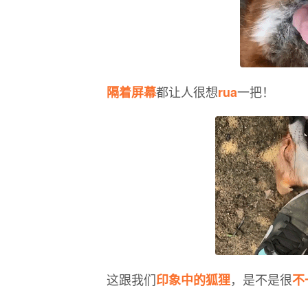
都让人很想
一把！
隔着屏幕
rua
这跟我们
，是不是很
印象中的狐狸
不