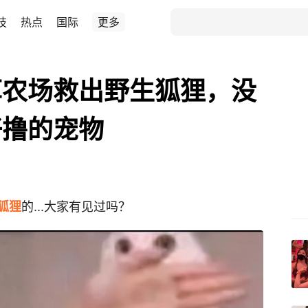
技
热点
国际
更多
草农场救出野生狐狸，没
好撸的宠物
的...大家有见过吗？
狐狸