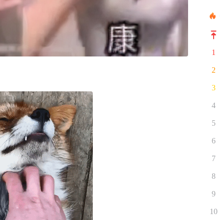
1
2
！
3
4
5
6
7
8
9
10