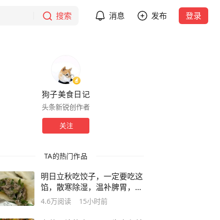
搜索
消息
发布
登录
狗子美食日记
头条新锐创作者
关注
TA的热门作品
明日立秋吃饺子，一定要吃这
馅，散寒除湿，温补脾胃，鲜
嫩太香了
4.6万
阅读
15小时前