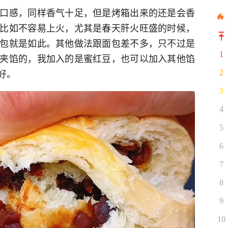
口感，同样香气十足，但是烤箱出来的还是会香
比如不容易上火，尤其是春天肝火旺盛的时候，
包就是如此。其他做法跟面包差不多，只不过是
1
夹馅的，我加入的是蜜红豆，也可以加入其他馅
好。
2
3
4
5
6
7
8
9
10