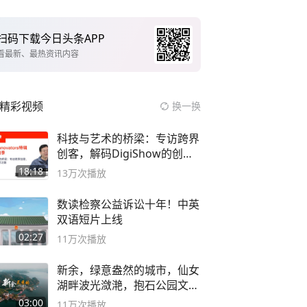
扫码下载今日头条APP
看最新、最热资讯内容
精彩视频
换一换
科技与艺术的桥梁：专访跨界
创客，解码DigiShow的创新
之路
18:18
13万
次播放
数读检察公益诉讼十年！中英
双语短片上线
02:27
11万
次播放
新余，绿意盎然的城市，仙女
湖畔波光潋滟，抱石公园文化
深邃……
03:00
11万
次播放