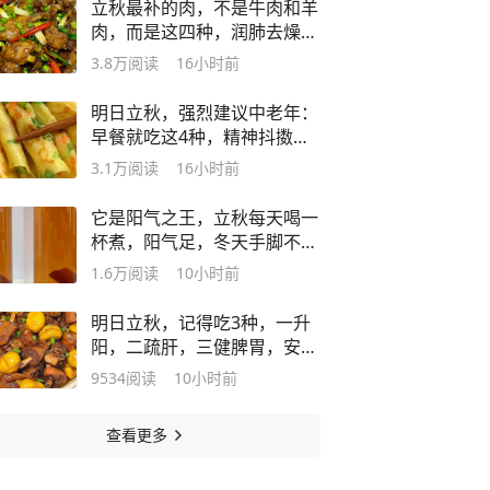
立秋最补的肉，不是牛肉和羊
肉，而是这四种，润肺去燥身
体棒
3.8万
阅读
16小时前
明日立秋，强烈建议中老年：
早餐就吃这4种，精神抖擞一
整天
3.1万
阅读
16小时前
它是阳气之王，立秋每天喝一
杯煮，阳气足，冬天手脚不冰
冷了！
1.6万
阅读
10小时前
明日立秋，记得吃3种，一升
阳，二疏肝，三健脾胃，安稳
入秋
9534
阅读
10小时前
查看更多