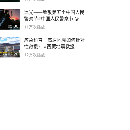
巡光——致敬第五个中国人民
警察节#中国人民警察节 @抖
音小助手
05:00
11万
次播放
应急科普 | 高原地震如何针对
性救援？ #西藏地震救援
02:20
12万
次播放