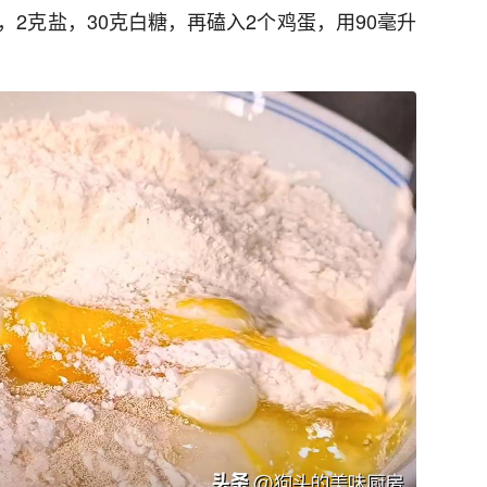
母，2克盐，30克白糖，再磕入2个鸡蛋，用90毫升