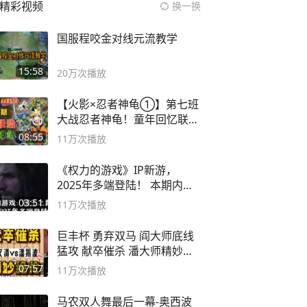
精彩视频
换一换
国服程咬金对线元流教学
15:58
20万
次播放
【火影×忍者神龟①】第七班
大战忍者神龟！童年回忆联动
论武？
08:55
11万
次播放
《权力的游戏》IP新游，
2025年多端登陆！ 本期内容
概要
03:51
11万
次播放
巨丰杯 勇弃双马 阎大师底线
猛攻 献卒催杀 潘大师精妙入
局
07:57
11万
次播放
马农双人舞最后一幕-奥西波