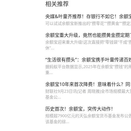
相关推荐
央媒&叶童齐推荐！存银行不如它！余额宝
可以试试余额宝新推出的“攒零花”“攒黄金”“攒定
余额宝重大升级，竟然也能攒黄金攒定期
余额宝迎来重大升级!这次直接把“零钱袋”干成“
休”...
“生活很有攒头”：余额宝携手叶童传递百姓
据蚂蚁平台数据显示,2025年在余额宝“攒钱”的
重...
余额宝10年来首次降费！意味着什么？
财联社9月23日讯(记者 周晓雅)全市场规模最
基金公...
历史首次！余额宝，突传大动作！
规模超7900亿元的天弘余额宝货币基金发布公告,
该基金的综...