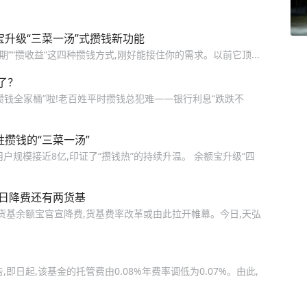
升级“三菜一汤”式攒钱新功能
期”“攒收益”这四种攒钱方式,刚好能接住你的需求。以前它顶...
了？
攒钱全家桶”啦!老百姓平时攒钱总犯难——银行利息“跌跌不
攒钱的“三菜一汤”
用户规模接近8亿,印证了“攒钱热”的持续升温。 余额宝升级“四
同日降费还有两货基
大货基余额宝官宣降费,货基费率改革或由此拉开帷幕。今日,天弘
即日起,该基金的托管费由0.08%年费率调低为0.07%。由此,