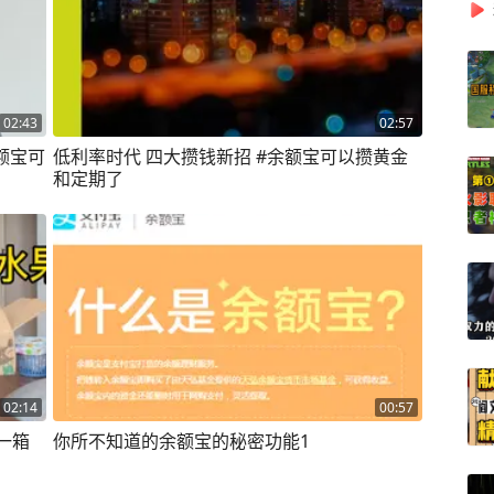
02:43
02:57
额宝可
低利率时代 四大攒钱新招 #余额宝可以攒黄金
和定期了
02:14
00:57
一箱
你所不知道的余额宝的秘密功能1