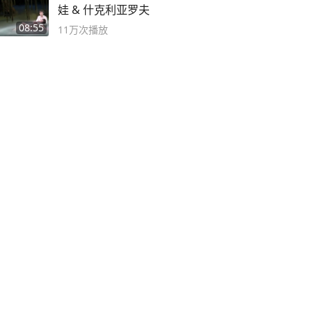
娃 & 什克利亚罗夫
08:55
11万
次播放