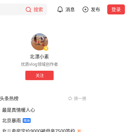
搜索
消息
发布
登录
北漂小素
优质vlog领域创作者
关注
头条热榜
换一换
最是真情暖人心
北京暴雨
女儿卖房定价9000被母亲7500签约