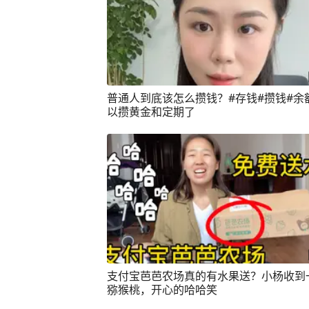
普通人到底该怎么攒钱？#存钱#攒钱#余
以攒黄金和定期了
支付宝芭芭农场真的有水果送？小杨收到
猕猴桃，开心的哈哈笑