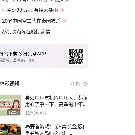
河南近3天局部有特大暴雨
20岁中国富二代在泰国被杀
蔡磊谈渐冻症晚期病情
扫码下载今日头条APP
看最新、最热资讯内容
精彩视频
换一换
身处中年危机的中年人，都该
用心了解一下，高适的中年逆
袭之路
12:57
12万
次播放
🎮野兽游戏：第5集[完整版]
争夺私人岛屿之战！