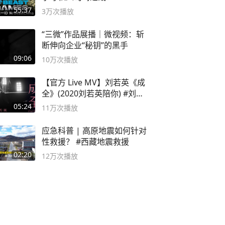
#MrBeastChina
55:37
3万
次播放
“三微”作品展播｜微视频：斩
断伸向企业“秘钥”的黑手
09:06
10万
次播放
【官方 Live MV】刘若英《成
全》(2020刘若英陪你) #刘若
英 #成全
05:24
11万
次播放
应急科普 | 高原地震如何针对
性救援？ #西藏地震救援
02:20
12万
次播放