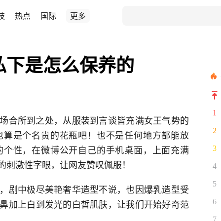
技
热点
国际
更多
私下是怎么保养的
1
任何场合所到之处，从服装到言谈皆充满女王气势的
2
也算是个名贵的花瓶吧！也不是任何地方都能放
的个性，在微博公开自己的手机桌面，上面充满
3
的刺激性字眼，让网友赞叹佩服！
4
5
，剧中极尽美艳奢华造型不说，也因爆乳造型受
鼻加上白到发光的白皙肌肤，让我们开始好奇范
6
7