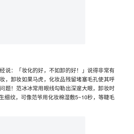
经说：「妆化的好，不如卸的好！」说得非常有
妆，卸妆如果马虎，化妆品残留堵塞毛孔使其呼
问题！范冰冰常用眼线勾勒出深邃大眼，卸妆时
生细纹，可像范爷用化妆棉湿敷5~10秒，等睫毛