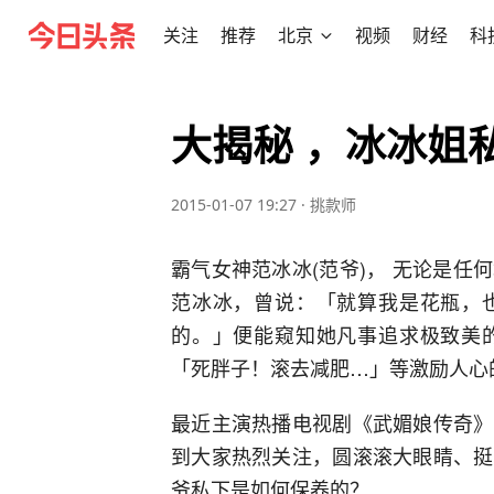
关注
推荐
北京
视频
财经
科
大揭秘 ，冰冰姐
2015-01-07 19:27
·
挑款师
霸气女神范冰冰(范爷)， 无论是
范冰冰，曾说：「就算我是花瓶，
的。」便能窥知她凡事追求极致美
「死胖子！滚去减肥…」等激励人心
最近主演热播电视剧《武媚娘传奇》
到大家热烈关注，圆滚滚大眼睛、挺
爷私下是如何保养的？