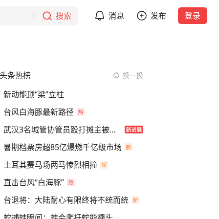
搜索
消息
发布
登录
头条热榜
换一换
新动能顶“梁”立柱
台风白海豚最新路径
武汉3名城管协管员殴打摊主被刑拘
暑期档票房超85亿爆燃千亿级市场
土耳其赛马场两马惨烈相撞
直击台风“白海豚”
台退将：大陆耐心有限终将不统而统
蛇捕蛙瞬间：蛙会爬杆蛇能翘头