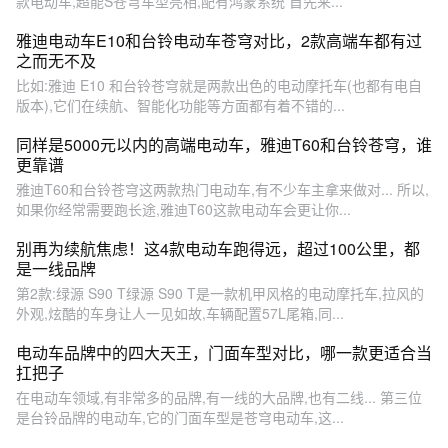
款电动车,超能S苍穹车型亮相,配有鸿蒙系统 首先来...
雅迪电动车E10和台铃电动车苍穹对比，2款高端车都有过
之而无不及
比如:雅迪 E10 和台铃苍穹就是两款出色的电动摩托车(也都有电自
版本),它们在续航、智能化功能等方面都有着不错的...
同样是5000元以内的高端电动车，雅迪T60和台铃苍穹，谁
更靠谱
雅迪T60和台铃苍穹这两款热门电动车,有不少车主拿来做对... 所以,
如果你经常需要跑长途,雅迪T60这款电动车会更让你...
别再为续航焦虑！这4款电动车跑得远，超过100公里，都
是一线品牌
第2款:绿源 S90 T绿源 S90 T是一款机甲风格的电动摩托车,拉风的
外观,炫酷的车身让人一见如故,车辆配置57L尾箱,同...
电动车品牌中的四大天王，门面车型对比，哪一款更适合当
扛把子
在电动车领域,有非常多的品牌,有一线的大品牌,也有二线... 第三位
是台铃品牌的电动车,它的门面车型是苍穹电动车,这...