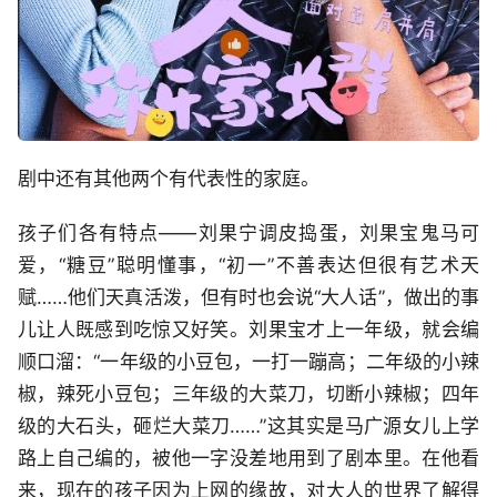
剧中还有其他两个有代表性的家庭。
孩子们各有特点——刘果宁调皮捣蛋，刘果宝鬼马可
爱，“糖豆”聪明懂事，“初一”不善表达但很有艺术天
赋……他们天真活泼，但有时也会说“大人话”，做出的事
儿让人既感到吃惊又好笑。刘果宝才上一年级，就会编
顺口溜：“一年级的小豆包，一打一蹦高；二年级的小辣
椒，辣死小豆包；三年级的大菜刀，切断小辣椒；四年
级的大石头，砸烂大菜刀……”这其实是马广源女儿上学
路上自己编的，被他一字没差地用到了剧本里。在他看
来，现在的孩子因为上网的缘故，对大人的世界了解得