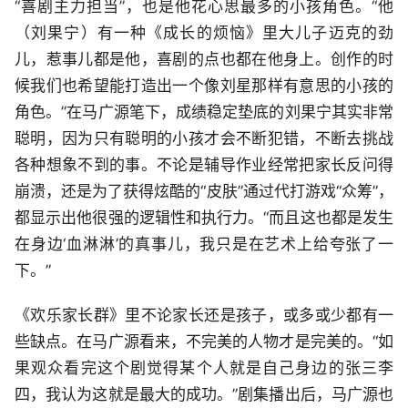
“喜剧主力担当”，也是他花心思最多的小孩角色。“他
（刘果宁）有一种《成长的烦恼》里大儿子迈克的劲
儿，惹事儿都是他，喜剧的点也都在他身上。创作的时
候我们也希望能打造出一个像刘星那样有意思的小孩的
角色。”在马广源笔下，成绩稳定垫底的刘果宁其实非常
聪明，因为只有聪明的小孩才会不断犯错，不断去挑战
各种想象不到的事。不论是辅导作业经常把家长反问得
崩溃，还是为了获得炫酷的“皮肤”通过代打游戏“众筹”，
都显示出他很强的逻辑性和执行力。“而且这也都是发生
在身边‘血淋淋’的真事儿，我只是在艺术上给夸张了一
下。”
《欢乐家长群》里不论家长还是孩子，或多或少都有一
些缺点。在马广源看来，不完美的人物才是完美的。“如
果观众看完这个剧觉得某个人就是自己身边的张三李
四，我认为这就是最大的成功。”剧集播出后，马广源也