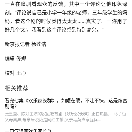
一直在追剧看观众的反馈，其中一个评论让他印象深
刻。“评论说自己是小学一年级的老师，三年级学生的妈
妈，看这个剧的时候觉得太太太……真实了。一连用了
好几个‘太’，我看到这个评论感到特别高兴。”
新京报记者 杨莲洁
编辑 佟娜
校对 王心
相关推荐
看完七集《欢乐家长群》，如鲠在喉，不吐不快，这是炫富
剧吗？
张嘉益、陈好主演的家庭教育剧《欢乐家长群》正在热播,... 马子恒
父母离异,母亲唐晓薇是网红主播,父亲马英杰家庭优...
一口气追完欢乐家长群