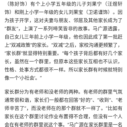
（陈好饰）有个上小学五年级的儿子刘果宁（汪煜轩
饰）和刚上小学一年级的女儿刘果宝（卫诺谨饰）。因
为孩子开学，这对夫妻与朋友、邻居及其他家长成为了
“群友”，上演了一系列啼笑皆非的故事。马广源透露，
自己女儿三年前上小学一年级，他也因此成了第一批赶
上“双减政策”的家长。“双减”之后，家校沟通更频繁了，
“家长群”就显得特别重要。“每个孩子背后都有好几个家
长，虽然在一个群里，但原本这些家长互相也不认识，
性格、处事方式都很不一样。所以家长群有时候就特别
像一个‘小社会’。”
家长群分为有老师和没老师的两种。有老师的群里气氛
通常很和谐，家长们一般都在回答“好的”、“收到”、“老
师辛苦了”，而没老师在的那个群就不一样了。“比如有
家长在这个群里讨论作业布置得不合理，但没有一个人
会在有老师的群里说这个事。”马广源在家长群里是一名