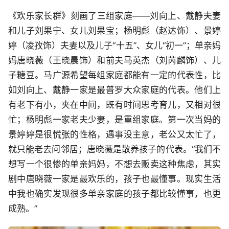
《欢乐家长群》刻画了三组家庭——刘向上、戴静夫妻
和儿子刘果宁、女儿刘果宝；杨明彪（赵达饰）、景婷
婷（凌孜饰）夫妻以及儿子“十五”、女儿“初一”；单亲妈
妈唐晓薇（王晓晨饰）和前夫马英杰（刘芮麟饰）、儿
子糖豆。马广源希望每组家庭都能有一定的代表性，比
如刘向上、戴静一家是最普罗大众家庭的代表。他们上
有老下有小，夹在中间，既有时间思考育儿，又相对很
忙；杨明彪一家老夫少妻，是重组家庭。第一次当妈的
景婷婷是很慌张的性格，遇事没主意，老公又太忙了，
就只能老去问邻居；唐晓薇是散养孩子的代表。“我们不
想写一个很惨的单亲妈妈，不想去贩卖这种焦虑，其实
剧中唐晓薇一家是最欢乐的，孩子也最懂事。现实生活
中我也确实发现很多单亲家庭的孩子都比较懂事，也更
成熟。”