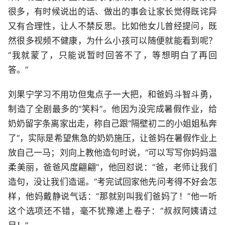
很多，有时候说出的话、做出的事会让家长觉得既诧异
又有合理性，让人不禁反思。比如他女儿曾经提问，既
然很多视频不健康，为什么小孩可以随便就能看到呢？
“我就蒙了，只能说暂时回答不了，等想明白了再回
答。”
刘果宁学习不用功但鬼点子一大把，和爸妈斗智斗勇，
制造了全剧最多的“笑料”。他因为没完成暑假作业，给
奶奶留字条离家出走，称自己跟“隔壁初二的小姐姐私奔
了”，实际是希望焦急的奶奶施压，让爸妈在暑假作业上
放自己一马；刘向上教他造句时说，“可以写写你妈妈温
柔美丽，爸爸风度翩翩”，他回怼说：“爸，老师让我们
造句，没让我们造谣。”考完试回家他先问考得不好会怎
样，他妈戴静说气话：“那就别叫我们爸妈了！”他一听
这个选项还不错，毫不犹豫递上卷子：“叔叔阿姨请过