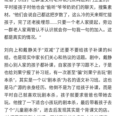
平时接孩子时他也会“偷听”爷爷奶奶们的聊天，搜集素
材。“他们会说自己都这把岁数了，这么冷的天来帮忙接
孩子，完了还老挨埋怨……只要一个老人家提起，旁边
一群老人家甭管认不认识就会你一句我一句的加入。这
都是真实的情况。”
刘向上和戴静关于“双减”了还要不要给孩子补课的纠
结，也是现实中家长们关心和热议的话题。剧中，戴静
担心别人家的孩子都补课，自家孩子学习跟不上，于是
也给刘果宁报了补习班，有一次甚至“骗”刘果宁去玩“剧
本杀”，其实是一个以“剧本杀”为名的语文补习班。这也
是马广源的亲身经历。他倒不是为了给孩子补课，而是
平时自己就喜欢玩剧本杀，孩子就要求爸爸也带她去
玩。他搜了一下适合小孩玩的剧本杀，最后带着孩子去
了个“儿童剧本杀”，进去后发现其实是个背课文的店。