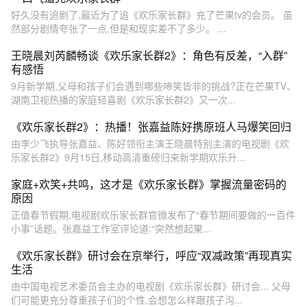
好久没有追剧了,最近为了追《欢乐家长群》充了芒果tv的会员。 虽
然部分剧情夸张了一点,但是和现实差不了多少。 ...
​王晓晨刘芮麟畅谈《欢乐家长群2》：角色有反差，“入群”
有感悟
9月新学期,父母和孩子们会遇到哪些啼笑皆非的挑战?正在芒果TV、
湖南卫视热播的家庭轻喜剧《欢乐家长群2》又一次...
《欢乐家长群2》：热播！张嘉益陈好携原班人马爆笑回归
由李少飞执导张嘉益、陈好领衔主演王晓晨特别主演的电视剧《欢
乐家长群2》9月15日,移动高清重磅归来新学期欢乐升...
家庭+欢笑+共鸣，这才是《欢乐家长群》掌握流量密码的
原因
正值春节假期,电视剧欢乐家长群官微发布了“春节期间要做的一百件
小事”话题。张嘉益工作室评论道:“突然想起果...
《欢乐家长群》研讨会在京举行，呼应“双减政策”再现真实
生活
由中国电视艺术委员会主办的电视剧《欢乐家长群》研讨会... 父母
们可能更充分尊重孩子们的个性,会想怎么样跟孩子沟...