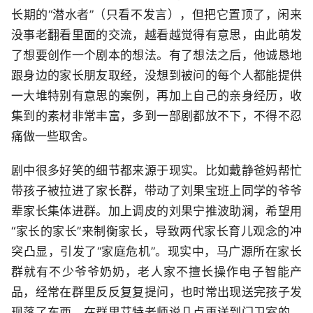
长期的“潜水者”（只看不发言），但把它置顶了，闲来
没事老翻看里面的交流，越看越觉得有意思，由此萌发
了想要创作一个剧本的想法。有了想法之后，他诚恳地
跟身边的家长朋友取经，没想到被问的每个人都能提供
一大堆特别有意思的案例，再加上自己的亲身经历，收
集到的素材非常丰富，多到一部剧都放不下，不得不忍
痛做一些取舍。
剧中很多好笑的细节都来源于现实。比如戴静爸妈帮忙
带孩子被拉进了家长群，带动了刘果宝班上同学的爷爷
辈家长集体进群。加上调皮的刘果宁推波助澜，希望用
“家长的家长”来制衡家长，导致两代家长育儿观念的冲
突凸显，引发了“家庭危机”。现实中，马广源所在家长
群就有不少爷爷奶奶，老人家不擅长操作电子智能产
品，经常在群里反反复复提问，也时常出现送完孩子发
现落了东西，在群里艾特老师说几点再送到门卫室的。