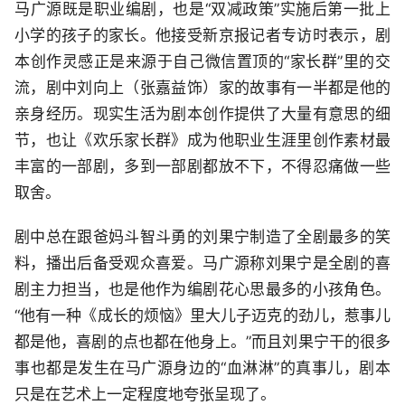
马广源既是职业编剧，也是“双减政策”实施后第一批上
小学的孩子的家长。他接受新京报记者专访时表示，剧
本创作灵感正是来源于自己微信置顶的“家长群”里的交
流，剧中刘向上（张嘉益饰）家的故事有一半都是他的
亲身经历。现实生活为剧本创作提供了大量有意思的细
节，也让《欢乐家长群》成为他职业生涯里创作素材最
丰富的一部剧，多到一部剧都放不下，不得忍痛做一些
取舍。
剧中总在跟爸妈斗智斗勇的刘果宁制造了全剧最多的笑
料，播出后备受观众喜爱。马广源称刘果宁是全剧的喜
剧主力担当，也是他作为编剧花心思最多的小孩角色。
“他有一种《成长的烦恼》里大儿子迈克的劲儿，惹事儿
都是他，喜剧的点也都在他身上。”而且刘果宁干的很多
事也都是发生在马广源身边的“血淋淋”的真事儿，剧本
只是在艺术上一定程度地夸张呈现了。