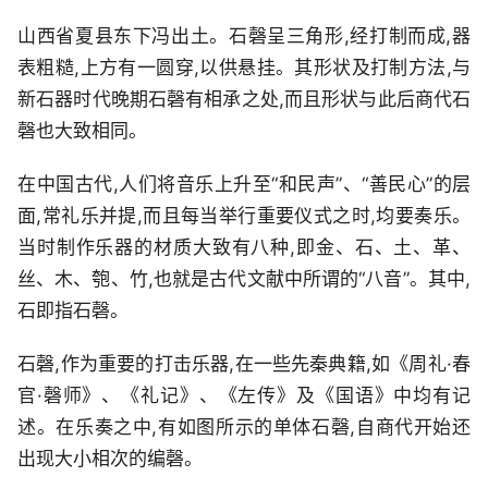
山西省夏县东下冯出土。石磬呈三角形,经打制而成,器
表粗糙,上方有一圆穿,以供悬挂。其形状及打制方法,与
新石器时代晚期石磬有相承之处,而且形状与此后商代石
磬也大致相同。
在中国古代,人们将音乐上升至“和民声”、“善民心”的层
面,常礼乐并提,而且每当举行重要仪式之时,均要奏乐。
当时制作乐器的材质大致有八种,即金、石、土、革、
丝、木、匏、竹,也就是古代文献中所谓的“八音”。其中,
石即指石磬。
石磬,作为重要的打击乐器,在一些先秦典籍,如《周礼·春
官·磬师》、《礼记》、《左传》及《国语》中均有记
述。在乐奏之中,有如图所示的单体石磬,自商代开始还
出现大小相次的编磬。