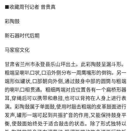
■收藏周刊记者 曾贵真
彩陶鼓
新石器时代后期
马家窑文化
甘肃省兰州市永登县乐山坪出土。此彩陶鼓呈漏斗形。
粗端呈喇叭口状,口沿外侧分布一周鹰嘴形的倒钩。另一
端形似罐状,口部朝向外侧,通过鼓身中部的圆筒与粗端
的喇叭口相贯通。粗细两端对应位置各有一个扁桥形器
耳,穿绳后可以携带和悬挂,也可以背挎在人身上进行表
演。彩陶鼓属于单面鼓,使用时敲击粗端的皮革鼓面进行
发声,罐形一端可起到共振扩音的作用,又能保持鼓身平
衡,使鼓面始终处于适合敲击的状态。除了形式独特以