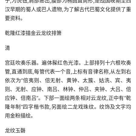
于,为虎钮,肩部膨出,腹部为椭圆直筒形,是战国晚期至西
汉早期的蜀人或巴人遗物,为了解古代巴蜀文化提供了重
要资料。
乾隆红漆描金云龙纹排箫
清
宫廷吹奏乐器。遍体髹红色光漆。上部排列十六根吹奏
管,直通到底,每管代表一个音,上标有音律名称,从左到右
依次为“倍夷则、倍无射、黄钟、太簇、姑洗、宾、夷
则、无射、应钟、南吕、林钟、仲吕、夹钟、大吕、倍
应钟、倍南吕”。下部一面绘两条相对云龙纹,正中有“乾
隆年制”四字楷书款,另面绘二龙戏珠纹。纹饰及文字均
用金粉描绘。
龙纹玉磬