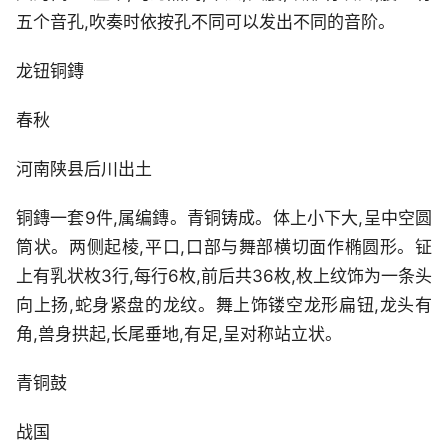
五个音孔,吹奏时依按孔不同可以发出不同的音阶。
龙钮铜鏄
春秋
河南陕县后川出土
铜鏄一套9件,属编鏄。青铜铸成。体上小下大,呈中空圆
筒状。两侧起棱,平口,口部与舞部横切面作椭圆形。钲
上有乳状枚3行,每行6枚,前后共36枚,枚上纹饰为一条头
向上扬,蛇身紧盘的龙纹。舞上饰镂空龙形扁钮,龙头有
角,兽身拱起,长尾垂地,有足,呈对称站立状。
青铜鼓
战国