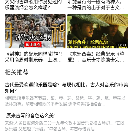
大火的古风歌用你没见过的
听琵琶行的一般有两种人，
乐器演绎会怎么样呢？
一种是真的出于对于古文的
热爱，还有一种是背不会课
文的高中生#琵琶 #乐器演奏
#音乐就要这么玩 #琵琶行
05:12
03:30
《封神》的配乐同样“封神”！
《东邪西毒》经典配乐《挚
采用商周时期乐器，上演冰
爱》，音乐奇才陈勋奇完美
与火之歌
刻画孤独内心
相关推荐
古代最受欢迎的乐器是啥？与现代相比，古人对音乐的审美
如何？
相和歌所用乐器有节鼓、笙、琴、瑟、琵琶、筝、篪、筑、箜篌以
及排箫等。随着相和歌的不断发展,逐渐与舞蹈相结合...
“原来古琴的音色这么美”
来源:人民日报海外版二〇一九年伦敦中国音乐夏校古琴初... “它既
是乐器,又超越了乐器。”每张古琴、每首琴谱背后...