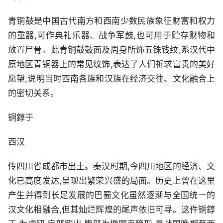
青铜鼓是中国古代南方和西南少数民族象征财富和权力
的重器,可作典礼乐器、战争军鼓,也可用于贮存财物和
放置尸骨。此青铜鼓鼓面及周身所饰五铢钱纹,系汉代中
原地区青铜器上的常见纹饰,表达了人们祈求富贵的美好
愿望,说明当时西南各族和汉族在经济交往、文化融合上
的密切关系。
铜錞于
西汉
传四川省成都市出土。秦汉时期,今四川地区的经济、文
化已高度发达,呈现出繁荣兴盛的局面。历史上曾在这里
产生并得到长足发展的巴蜀文化虽然逐渐与全国统一的
汉文化相融合,但其灿烂辉煌的尾声依旧可寻。这件铜錞