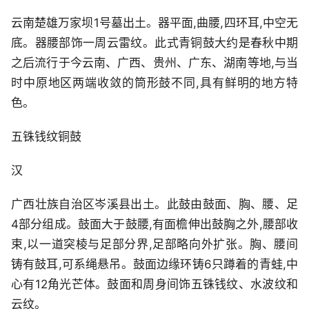
云南楚雄万家坝1号墓出土。器平面,曲腰,四环耳,中空无
底。器腰部饰一周云雷纹。此式青铜鼓大约是春秋中期
之后流行于今云南、广西、贵州、广东、湖南等地,与当
时中原地区两端收敛的筒形鼓不同,具有鲜明的地方特
色。
五铢钱纹铜鼓
汉
广西壮族自治区岑溪县出土。此鼓由鼓面、胸、腰、足
4部分组成。鼓面大于鼓腰,有面檐伸出鼓胸之外,腰部收
束,以一道突棱与足部分界,足部略向外扩张。胸、腰间
铸有鼓耳,可系绳悬吊。鼓面边缘环铸6只蹲着的青蛙,中
心有12角光芒体。鼓面和周身间饰五铢钱纹、水波纹和
云纹。