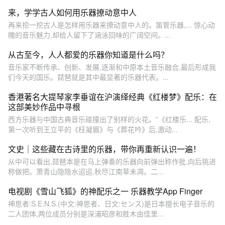
来，学学古人如何用乐器撩动意中人
再来挖一挖古人是怎样用乐器来撩动意中人的。笛管乐器,... 惊心动
魄的音乐魅力,却给人留下了涵泳回味的广阔空间。...
从古至今，人人都爱的乐器你知道是什么吗？
音乐家不断传承、创新、发展,逐渐和中原本土音乐融合,最后形成我
们今天的国乐。琵琶就是其中最显著的乐器代表。...
香港著名大提琴家李垂谊在沪演绎经典《红楼梦》配乐：在
这部美妙作品中寻根
西方乐器与中国古典音乐碰撞出了别样的火花。”《红楼乐... 配乐,
第一次听到王立平的《枉凝眉》与《葬花吟》后,激动...
文史｜这些藏在古诗里的乐器，带你再重新认识一遍！
从中可以看出,琵琶本是在马上弹奏的乐器向前弹出称作批,向后挑进
称做把。萧青山隐隐水迢迢,秋尽江南草未凋。二...
电视剧《雪山飞狐》的神配乐之一 乐器教学App Finger
神思者:S.E.N.S.(中文:神思者、日文:センス)是日本擅长电子音乐的
二人团体,两位成员分别是深浦昭彦和胜木由佳里...