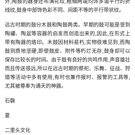
外,陶鼓的器身还布满花纹,粗细两端均饰多道平行的折
线纹,鼓身中部饰色彩不同、间距不等的平行带状纹。
远古时期的鼓分木鼓和陶鼓两类。早期的鼓可能是受到
陶罐、陶盆等容器的启发而创造出来的,因此,在形式上
带有陶器的烙印。木鼓因材料易朽,实物很难见到,而陶
鼓则质地坚硬,即使鼓皮、附件等朽烂无存,鼓身却可以
保存比较长的时间。由于鼓有良好的共鸣作用,声音雄壮
而且传送很远,所以在远古时期的祭祀、乐舞、征战、狩
猎等活动中多有使用,有时也兼作报时、报警的工具等,
尤其被尊奉为通天的神器。
石磬
夏
二里头文化