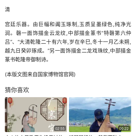
清
宫廷乐器。由巨幅和阗玉琢制,玉质呈墨绿色,纯净光
润。磬一面饰描金云龙纹,中部描金篆书“特磬第六仲
吕”、“大清乾隆二十有六年,岁在辛巳,冬十一月乙未朔,
越九日癸卯琢成。”另一面饰描金二龙戏珠纹,中部描金
篆书乾隆帝御制诗。
(本版文图来自国家博物馆官网)
猜你喜欢
02:55
00:22