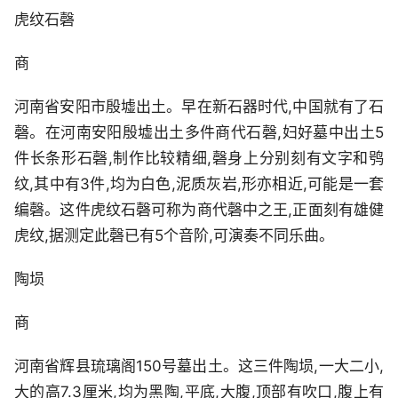
虎纹石磬
商
河南省安阳市殷墟出土。早在新石器时代,中国就有了石
磬。在河南安阳殷墟出土多件商代石磬,妇好墓中出土5
件长条形石磬,制作比较精细,磬身上分别刻有文字和鸮
纹,其中有3件,均为白色,泥质灰岩,形亦相近,可能是一套
编磬。这件虎纹石磬可称为商代磬中之王,正面刻有雄健
虎纹,据测定此磬已有5个音阶,可演奏不同乐曲。
陶埙
商
河南省辉县琉璃阁150号墓出土。这三件陶埙,一大二小,
大的高7.3厘米,均为黑陶,平底,大腹,顶部有吹口,腹上有