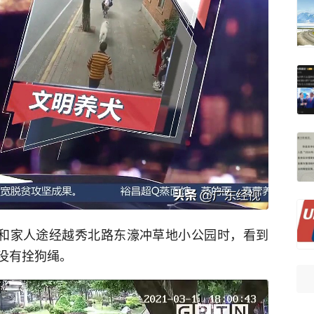
生和家人途经越秀北路东濠冲草地小公园时，看到
没有拴狗绳。