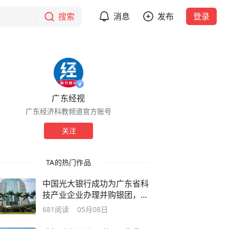
搜索
消息
发布
登录
广东经视
广东经济科教频道官方账号
关注
TA的热门作品
中国光大银行成功为广东省科
技产业企业办理并购银团，以
金融“五篇大文章”服务新质生
681
阅读
05月08日
产力布局