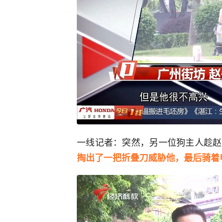
一线记者：突然，另一位狗主人趁赵
掏出了一把折叠刀威胁他，最后骑着