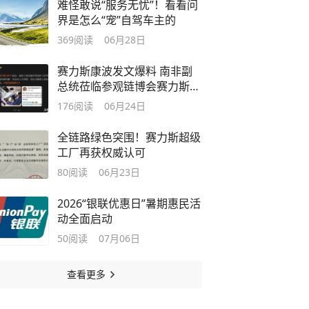
难怪敢说“服务无忧”！看看问
界是怎么“宠”自驾车主的
369
阅读
06月28日
赛力斯康波发文爆料 南非副
总统莅临参观链博会赛力斯展
台
176
阅读
06月24日
全链路绿色突围！赛力斯超级
工厂再获权威认可
80
阅读
06月23日
2026“银联优惠日”暑期惠民活
动全面启动
50
阅读
07月06日
查看更多