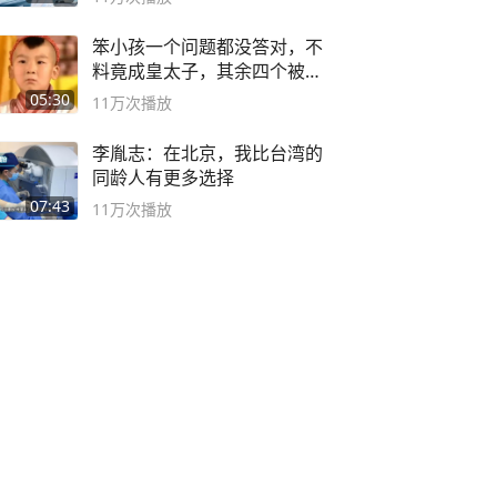
笨小孩一个问题都没答对，不
料竟成皇太子，其余四个被处
死
05:30
11万
次播放
李胤志：在北京，我比台湾的
同龄人有更多选择
07:43
11万
次播放