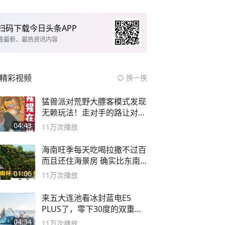
扫码下载今日头条APP
看最新、最热资讯内容
精彩视频
换一换
猛兽派对荒野大膘客模式发现
无赖玩法！走对手的路让对手
无路可走
04:43
11万
次播放
海南旺季每天吃喝拉撒不过百
而且还住海景房 确实比东南
亚合适
01:06
11万
次播放
来五大连池看冰封蓝电E5
PLUS了，零下30度的双重冰
封40小时全录
04:34
11万
次播放