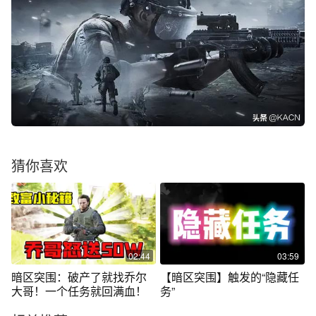
猜你喜欢
02:44
03:59
暗区突围：破产了就找乔尔
【暗区突围】触发的“隐藏任
大哥！一个任务就回满血！
务”