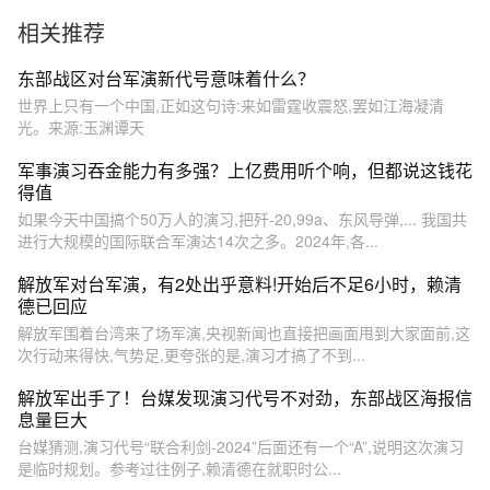
方有关？外交部回应。（来
相关推荐
源：央视新闻 观察者网）#新
闻 #台海 #军演 #军事 #回应
东部战区对台军演新代号意味着什么？
世界上只有一个中国,正如这句诗:来如雷霆收震怒,罢如江海凝清
光。来源:玉渊谭天
军事演习吞金能力有多强？上亿费用听个响，但都说这钱花
得值
如果今天中国搞个50万人的演习,把歼-20,99a、东风导弹,... 我国共
进行大规模的国际联合军演达14次之多。2024年,各...
解放军对台军演，有2处出乎意料!开始后不足6小时，赖清
德已回应
解放军围着台湾来了场军演,央视新闻也直接把画面甩到大家面前,这
次行动来得快,气势足,更夸张的是,演习才搞了不到...
解放军出手了！台媒发现演习代号不对劲，东部战区海报信
息量巨大
台媒猜测,演习代号“联合利剑-2024”后面还有一个“A”,说明这次演习
是临时规划。参考过往例子,赖清德在就职时公...