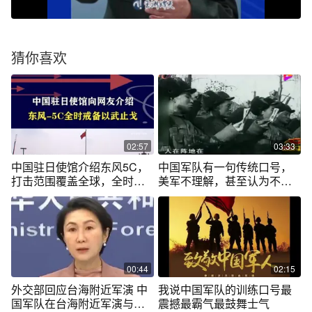
猜你喜欢
02:57
03:33
中国驻日使馆介绍东风5C，
中国军队有一句传统口号，
打击范围覆盖全球，全时戒
美军不理解，甚至认为不可
备以武止戈 #抖音热评 #九三
能！
阅兵
00:44
02:15
外交部回应台海附近军演 中
我说中国军队的训练口号最
国军队在台海附近军演与美
震撼最霸气最鼓舞士气