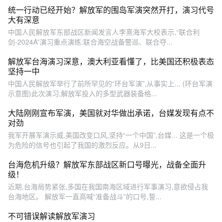
统一行动已经开始？解放军的围岛军演突然开打，演习代号
大有深意
中国人民解放军东部战区新闻发言人李熹海军大校表示,“联合利
剑-2024A”演习重点演练:联合海空战备警巡、联合夺...
解放军台海演习深意，澳大利亚看懂了，比美国还积极表态
坚持一中
中国人民解放军举行了前所罕见的“环台军演”,从事实上... (环台军演
示意图)此次演习,解放军投入的多型武器装备格...
大陆刚刚宣布军演，美国就对华做出承诺，台媒发现有点不
对劲
我军开展军演示威,美国改变口风,坚持“一个中国”,台媒... 这是一个极
为危险的信号也引起了我国的激烈反应。从9日...
台海危机升级？解放军东部战区新口号曝光，战备全面升
级！
近期,台海局势紧张,多国在我国南海区域进行军事演习,意欲侵占我
台海地区。 解放军一直高喊“准备战斗”的口号,誓...
不可错误解读解放军演习