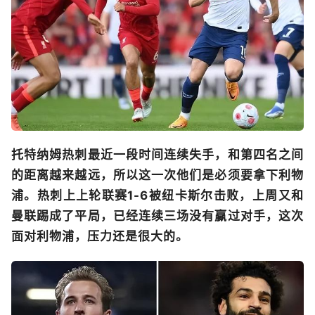
托特纳姆热刺最近一段时间连续失手，和第四名之间
的距离越来越远，所以这一次他们是必须要拿下利物
浦。热刺上上轮联赛1-6被纽卡斯尔击败，上周又和
曼联踢成了平局，已经连续三场没有赢过对手，这次
面对利物浦，压力还是很大的。