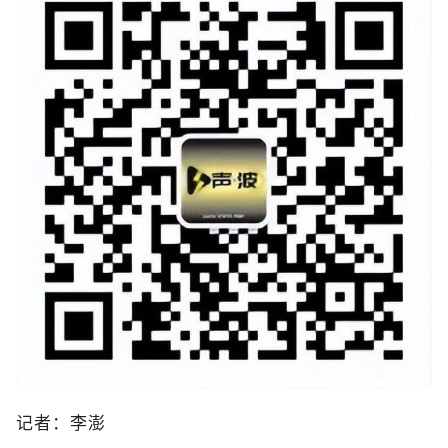
记者：李澎