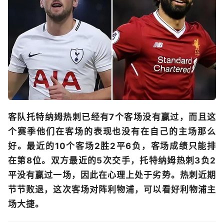
客队托特纳姆热刺已经有7个客场没有赢过，而且这
个赛季他们在客场的表现也没有在自己的主场那么
好。最近的10个客场2胜2平6负，客场成绩只能排
在第8位。双方最近的5次交手，托特纳姆热刺3负2
平没有赢过一场，因此在心理上处于劣势。热刺近期
节节败退，这次客场对阵利物浦，可以看好利物浦主
场大捷。