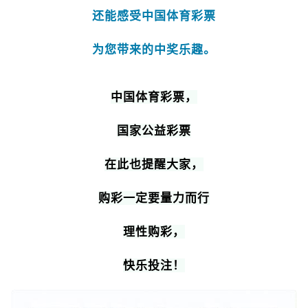
还能感受中国体育彩票
为您带来的中奖乐趣。
中国体育彩票，
国家公益彩票
在此也提醒大家，
购彩一定要量力而行
理性购彩，
快乐投注！