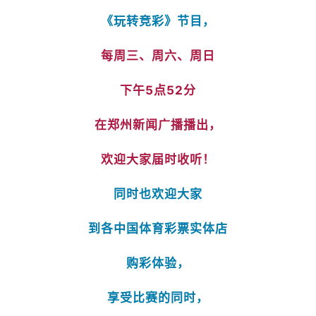
《玩转竞彩》节目，
每周三、周六、周日
下午5点52分
在郑州新闻广播播出，
欢迎大家届时收听！
同时也欢迎大家
到各中国体育彩票实体店
购彩体验，
享受比赛的同时，