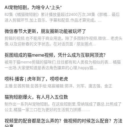
AI宠物短剧，为啥令人“上头”
82集《橘猫微短剧》累计播放量超过2400万次,38集《胖橘... 最后
进入剪辑环节,加上音乐、字幕和配音,作品才算完成。...
微信春节大更新，朋友圈新功能被玩坏了
剪辑的视频,也不能用于商业用途。除了多图制作视频,微信... 老虎头
像,以及迎新春的文字状态。在对话页面 / 朋友圈点...
抠图组成的猫meme视频，凭什么成为互联网顶流？
被用于猫meme剪辑的猫咪们,往往都有和人类极为相似的表... 橘猫
一出场,大家便知道是表达角色嫌弃的心理,happy猫...
唠科·播客 | 虎年到了，唠唠老虎
主播:彭茜剪辑:彭茜手绘:珞宸编辑:郭洋、刘军、唐志强、金正
猫狗短剧爆火，有人月入五位数
制作出一系列AI宠物短剧。在这些短剧里,雪纳瑞成了霸总,比熊成了
公主,橘猫一家三口在为更好的生活努力拼搏........
视频里的配音都是怎么弄的？做视频的时候怎么配音？方法
分享