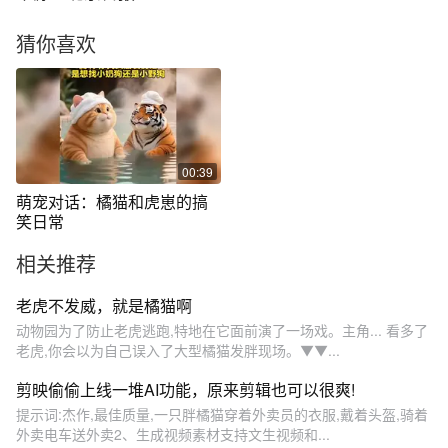
猜你喜欢
00:39
萌宠对话：橘猫和虎崽的搞
笑日常
相关推荐
老虎不发威，就是橘猫啊
动物园为了防止老虎逃跑,特地在它面前演了一场戏。主角... 看多了
老虎,你会以为自己误入了大型橘猫发胖现场。▼▼...
剪映偷偷上线一堆AI功能，原来剪辑也可以很爽!
提示词:杰作,最佳质量,一只胖橘猫穿着外卖员的衣服,戴着头盔,骑着
外卖电车送外卖2、生成视频素材支持文生视频和...