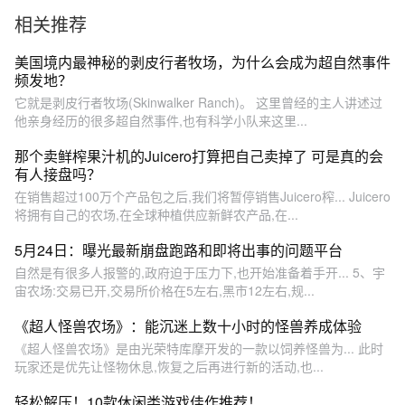
会变成怪物
战赚100万！
相关推荐
美国境内最神秘的剥皮行者牧场，为什么会成为超自然事件
频发地？
它就是剥皮行者牧场(Skinwalker Ranch)。 这里曾经的主人讲述过
他亲身经历的很多超自然事件,也有科学小队来这里...
那个卖鲜榨果汁机的Juicero打算把自己卖掉了 可是真的会
有人接盘吗？
在销售超过100万个产品包之后,我们将暂停销售Juicero榨... Juicero
将拥有自己的农场,在全球种植供应新鲜农产品,在...
5月24日：曝光最新崩盘跑路和即将出事的问题平台
自然是有很多人报警的,政府迫于压力下,也开始准备着手开... 5、宇
宙农场:交易已开,交易所价格在5左右,黑市12左右,规...
《超人怪兽农场》：能沉迷上数十小时的怪兽养成体验
《超人怪兽农场》是由光荣特库摩开发的一款以饲养怪兽为... 此时
玩家还是优先让怪物休息,恢复之后再进行新的活动,也...
轻松解压！10款休闲类游戏佳作推荐！