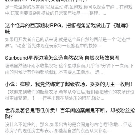
是一款温馨的放置类(以及主动)钓鱼游戏,你可以探索宁静... 在游戏
中,玩家需要将杂乱摆放的日常家居物品一一整理、...
这个怪异的西部题材RPG，把俯视角游戏做出了《耻辱》
味
如果用开发者自己的话来说,就是这个超自然的西部是一个“动态世
界”。“动态”首先体现在玩家每一段旅程中的抉择...
Starbound星界边境怎么造自然农场 自然农场效果图
玻璃自然循环雨水收集农场 这个星球多雨,几乎每2分钟下一次雨,下
雨的时候所有作物都能湿润,不需要人工浇水。 选...
小说：疯啦，我竟然绑定了超级农场，妥妥的男主一枚啊！
【欢迎来到我们的超级农场,希望从今往后,我们要把我们的农场建设
得更加繁荣。 】 一行字出现在随处乐的眼前,随处...
世界最著名鬼宅低价卖！百年间凶案闹鬼不断，却被粉丝抢
购？
没什么不能住的。那么,如果出售的是会闹鬼的凶宅呢?你敢... 但这
栋房子的现任房主却表示:那些超自然的东西从来都没...