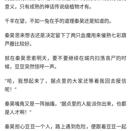
意义，只有成熟的神话传说级植物才有。
千羊在望，不如一兔在手的道理秦昊还是知道的。
秦昊思来想去还是决定留下了两只血魔用来催熟七彩葫
芦藤比较好。
就在秦昊思索明天，要不要继续在城内扫荡丧尸的时
候，豆豆突然惊呼一声。
“哈，我想起来了，据点里的大家还等着我回去报信
呢！”
秦昊嘴角又是一阵抽搐，“据点里的人能派你出来，也都
是人才啊！”
秦昊担心豆豆一个人，路上遇到危险，便跟着豆豆一起