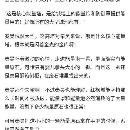
“这是核心能量塔，是给城墙上的能量炮和防御罩提供能
量用的！好像所有的大型城池都有。”
秦昊恍然大悟，这高塔对秦昊来说，哪是什么核心能量
塔，根本就是闪着金光的金库啊！
秦昊怀着激动的心情，走进能量塔一看，里面确实有能
量原石，可惜只有婴儿拳头大小的一颗。而且这一颗还
是秦昊翻箱倒柜，在废石堆里找出来的。
秦昊那个失望啊！不过秦昊也能理解，红枫城能坚持那
么长时间才被攻破，能量罩和能量炮必然消耗的了大量
能量，没剩下多少能量原石也很正常！
可当秦昊把这小小的一颗能量原石拿在手里的时候，系
统突然有了反应。