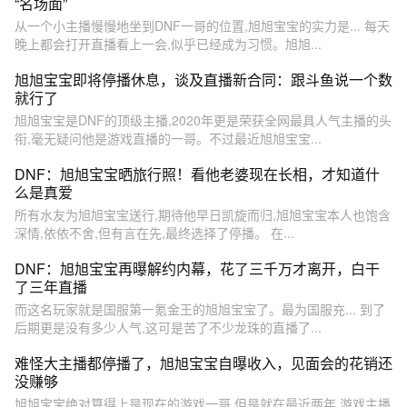
“名场面”
从一个小主播慢慢地坐到DNF一哥的位置,旭旭宝宝的实力是... 每天
晚上都会打开直播看上一会,似乎已经成为习惯。旭旭...
旭旭宝宝即将停播休息，谈及直播新合同：跟斗鱼说一个数
就行了
旭旭宝宝是DNF的顶级主播,2020年更是荣获全网最具人气主播的头
衔,毫无疑问他是游戏直播的一哥。不过最近旭旭宝宝...
DNF：旭旭宝宝晒旅行照！看他老婆现在长相，才知道什
么是真爱
所有水友为旭旭宝宝送行,期待他早日凯旋而归,旭旭宝宝本人也饱含
深情,依依不舍,但有言在先,最终选择了停播。 在...
DNF：旭旭宝宝再曝解约内幕，花了三千万才离开，白干
了三年直播
而这名玩家就是国服第一氪金王的旭旭宝宝了。最为国服充... 到了
后期更是没有多少人气,这可是苦了不少龙珠的直播了...
难怪大主播都停播了，旭旭宝宝自曝收入，见面会的花销还
没赚够
旭旭宝宝绝对算得上是现在的游戏一哥,但是就在最近两年,游戏主播