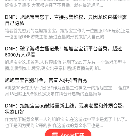
好像少了很多,大家都选择了不直播。就在最近旭旭...
DNF：旭旭宝宝怒了，直接报警维权，只因龙珠直播泄露
自己隐私
笔者首先想到的是旭旭宝宝。旭旭宝宝作为一位国服DNF玩家,还是
一位国服DNF游戏主播,通过直播的形式来扩大自己的...
DNF：破了游戏主播记录！旭旭宝宝新平台首秀，超过
6000万人观看
旭旭宝宝这场首秀,人数顶峰值,达到了225万左右,一个游戏类型主
播,能做到如此境界,确实出乎意料!整场直播首秀,旭...
旭旭宝宝告别斗鱼，官宣入驻抖音首秀
#挑战30天在头条写日记#作为直播三幻神之一的旭旭宝宝,... 但在8
月18日晚上8点他还是决定在抖音开启新的直播篇章,...
DNF：旭旭宝宝qq微博重新上线，现身老屋和外甥合影，
状态良好
作为地下城氪金第一人的旭旭宝宝,在这游戏中至少是氪了上亿了。
也正是因为受到宝哥的影响,这游戏的氪金水平也是...
App内打开