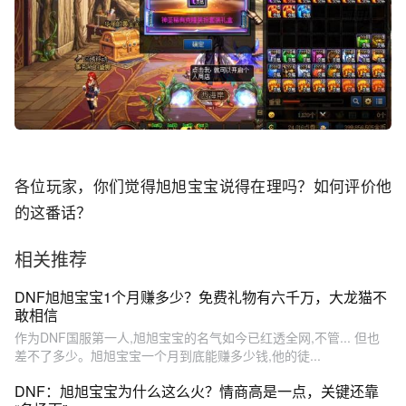
各位玩家，你们觉得旭旭宝宝说得在理吗？如何评价他
的这番话？
相关推荐
DNF旭旭宝宝1个月赚多少？免费礼物有六千万，大龙猫不
敢相信
作为DNF国服第一人,旭旭宝宝的名气如今已红透全网,不管... 但也
差不了多少。旭旭宝宝一个月到底能赚多少钱,他的徒...
DNF：旭旭宝宝为什么这么火？情商高是一点，关键还靠