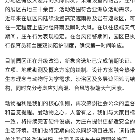
方地区有极大差异的实际情况，未建设室内馆舍。庄布
的展区占地三十余亩，活动范围符合亚洲象活动需求。
近年来在展区内陆续设置高架遮雨棚及岩石遮蔽区，可
在一定程度上应对强降雨及瞬时大风。在以往极端天气
期间，庄布行为表现稳定。在台风预警期间，园区已执
行保育员和兽医双岗陪护制度，确保第一时间响应。
目前园区正在升级改造，新象舍选址已完成前期论证、
立项、地质勘测及概念方案的绘制。设计方案融合热带
生态理念与动物行为学需求，沙浴区及多层遮阳遮雨结
构，同时充分考虑应对高温、台风等极端天气因素。
动物福利是我们的核心准则，再次感谢社会公众的监督
和善意提醒。爱动物之心，人皆有之，我们与大家目标
一致，将持续完善硬件设施，为庄布提供更舒适安全的
生活环境。我们也将定期向公众同步项目进展，请持续
关注我们的改进进程，共同见证庄布未来家园的蜕变。