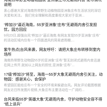
说明
衷心感谢大家对海南热带野生动植物园亚洲象庄布生活状况的深切
关爱和关注。 我们完全理解和高度重视大家对于亚洲...
“桦加沙”逼近海南，55岁亚洲象“庄布”无避雨内舍引发担
忧，园方回应
9月23日,超强台风“桦加沙”逼近海南,有网友发现55岁亚洲象“庄布”
的活动区域内仅有一个四面透风的简易遮雨棚,...
紫牛热点|台风来袭，网友呼吁：请把大象庄布转移到室内
场所
海南热带野生动物园55岁的亚洲象“庄布”暂无封闭式避雨内舍迅速
在网上传开,就如以上网友的担忧,亚洲象“庄布”...
17级“桦加沙”将至，海南一55岁大象无避雨内舍引关注，动
物园：感谢关心，会保护
希望园区能给庄布一个安全的环境来躲避台风。网友评论截图根据
网友近日所发图片视频,大象庄布主要活动在一广阔的...
台风来临55岁“英雄大象”无避雨内舍，守护动物安全容不得
“纸上谈兵”