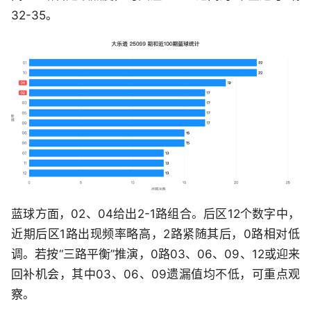
32-35。
蓝球方面，02、04给出2-1路组合。后区12个数字中，
近期后区1路出现频率略高，2路紧随其后，0路相对低
调。若按“三路平衡”推演，0路03、06、09、12或迎来
回补机会，其中03、06、09遗漏值均不低，可重点观
察。