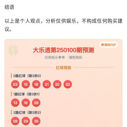
结语
以上是个人观点，分析仅供娱乐，不构成任何购买建
议。