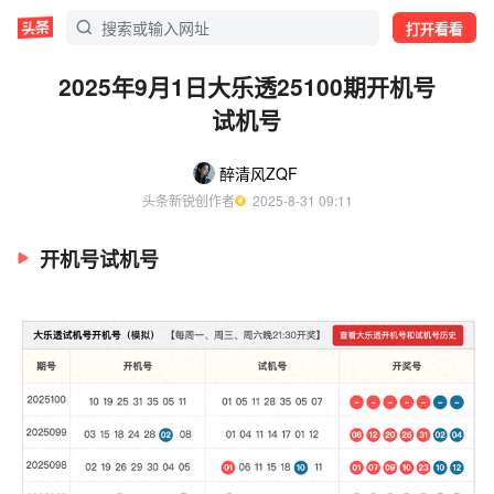
打开看看
2025年9月1日大乐透25100期开机号
试机号
醉清风ZQF
头条新锐创作者
  2025-8-31 09:11
开机号试机号