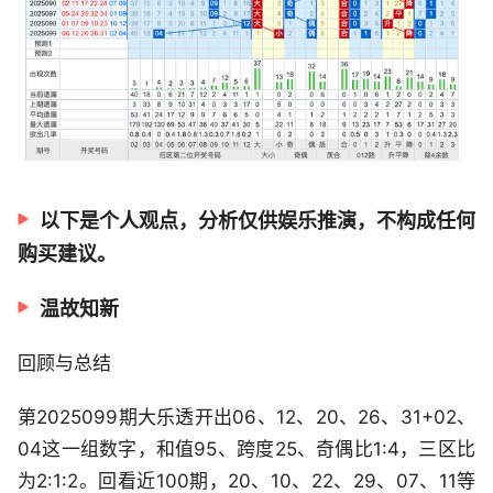
以下是个人观点，分析仅供娱乐推演，不构成任何
购买建议。
温故知新
回顾与总结
第2025099期大乐透开出06、12、20、26、31+02、
04这一组数字，和值95、跨度25、奇偶比1:4，三区比
为2:1:2。回看近100期，20、10、22、29、07、11等