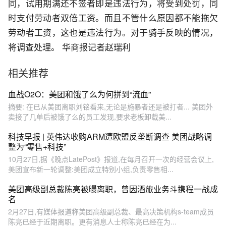
同，试用期满还不签者即是违法行为，将受到处罚，同
时支付劳动者双倍工资。而且不管什么原因都不能拖欠
劳动者工资，这也是违法行为。对于骑手反映的情况，
将调查处理。 华商报记者赵瑞利
相关推荐
血战O2O：美团和饿了么为何拼到“流血”
摘要: 在已从美团离职刘铭看来,无论是施暴者还是被打者... 美团外
卖接了几单后被饿了么的员工发现,要求老板卸载美...
科技早报 | 英伟达收购ARM遭欧盟反垄断调查 美团战略调
整为“零售+科技”
10月27日,据《晚点LatePost》报道,在每月召开一次的经营会议上,
美团宣布新一轮调整:美团成立特别小组,负责零售相...
美团高级副总裁陈亮被曝离职，曾因酒旅业务斗携程一战成
名
2月27日,有媒体报道称美团高级副总裁、最高决策机构s-team成员
陈亮已经于近期离职。更有消息人士称陈亮已经在为...