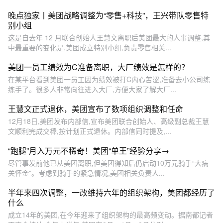
晚点独家丨美团战略调整为“零售+科技”，王兴带队零售特
别小组
这是自去年 12 月联合创始人王慧文离职后美团最大的人事调整,其
中最重要的变化是,美团成立特别小组,负责零售相关...
美团一员工绩效为C准备离职，大厂绩效是怎样的？
在某平台看到美团一员工因为绩效被打C内心苦涩,准备去小公司练
练手了。很多人非常向往进入大厂,方便大家了解大厂...
王慧文正式退休，美团宣布了数项组织调整和任命
12月18日,美团发布内部信,宣布美团联合创始人、高级副总裁王慧
文顺利完成交棒,按计划正式退休。内部信同时提及,...
“跑腿”月入万元不稀奇！美团“单王”经验分享→
尽管事发前他已从美团离职,但美团得知后仍启动10万元骑手“大病
关怀金”。考虑到骑手的紧急情况,美团相关负责人...
半年来四次调整，一改维持六年的组织架构，美团都经历了
什么
成立14年的美团,在今年迎来了组织架构的最高频变动。据南都记者