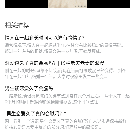
相关推荐
情人在一起多长时间可以算有感情了？
通常情况下,情人在一起超过半年,往往会有比较稳定的感情基础。
经过一年左右的相处,情感会进一步加深,开始发展成...
恋爱谈久了真的会腻吗？| 13种老夫老妻的浪漫
刚在一起的时候doi都不卸妆,而现在当面打嗝放屁已经变得... 到今
年在一起11年,结婚一年半。大学时候家里发生一些变...
男生谈恋爱久了会腻吗
一般来说,情侣感觉腻的关键节点通常在六个月左右。 两个人在一起
6个月的时间,新鲜感和激情慢慢褪去,这个时间点往...
“男生恋爱久了真的会腻吗？”
网上看到一个话题:男生恋爱久了真的会腻吗?有人说永远保持新鲜,
维持心动是恋爱中最难的部分,我们理想中的感情是...