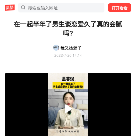
打开看看
在一起半年了男生谈恋爱久了真的会腻
吗?
我又捡漏了
2022-7-20 14:14