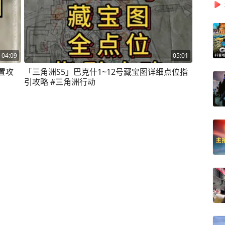
04:09
05:01
置攻
「三角洲S5」巴克什1~12号藏宝图详细点位指
引攻略 #三角洲行动