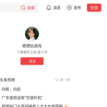
消息
发布
登录
搜索
栖栖玩游戏
下课准时上线 是小号
关注
头条热榜
换一换
向新，向前
广东或将迎来“空调外机”
祠堂中门大开迎接考上北大女孩拜祖