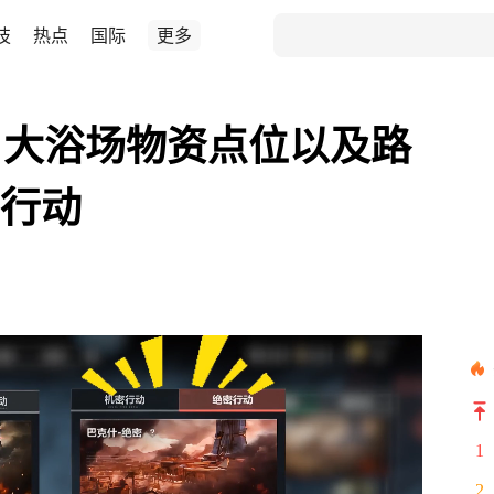
技
热点
国际
更多
，大浴场物资点位以及路
洲行动
1
2