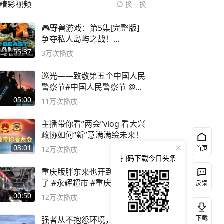
精彩视频
换一换
🎮野兽游戏：第5集[完整版]
争夺私人岛屿之战！
#MrBeastChina
55:37
3万
次播放
巡光——致敬第五个中国人民
警察节#中国人民警察节 @抖
音小助手
05:00
11万
次播放
主播带你看“两会”vlog 看大兴
政协如何“新”意满满绘未来！
03:01
首页
12万
次播放
扫码下载今日头条
重庆版胖东来也开到吾悦广场
了 #永辉超市 #重庆版胖永辉
反馈
00:50
12万
次播放
下载
强者从不抱怨环境，这弹弓玩