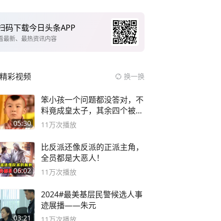
扫码下载今日头条APP
看最新、最热资讯内容
精彩视频
换一换
笨小孩一个问题都没答对，不
料竟成皇太子，其余四个被处
死
05:30
11万
次播放
比反派还像反派的正派主角，
全员都是大恶人！
06:02
11万
次播放
2024#最美基层民警候选人事
迹展播——朱元
03:21
11万
次播放