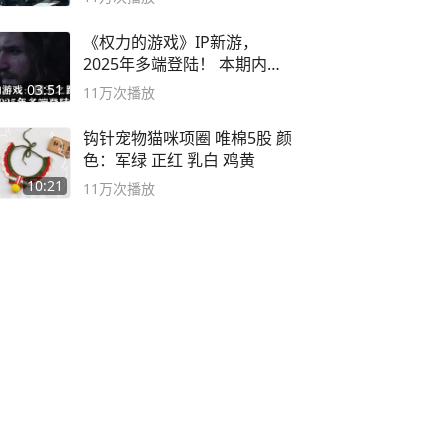
《权力的游戏》IP新游，
2025年多端登陆！ 本期内容
概要
03:51
11万
次播放
钩针宠物猫咪项圈 唯棉5股 颜
色：军绿 正红 乳白 鸡黄
10:21
11万
次播放