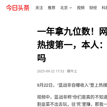
关注
推荐
北京
视频
财经
科
一年拿九位数！
热搜第一，本人
吗
2025-09-22 17:52
·
鞭牛士
9月22日，“蓝战非自曝收入”登上热
视频中，蓝战非称“你们是真的不知
割韭菜不出去玩，往‘死’里赚，那我