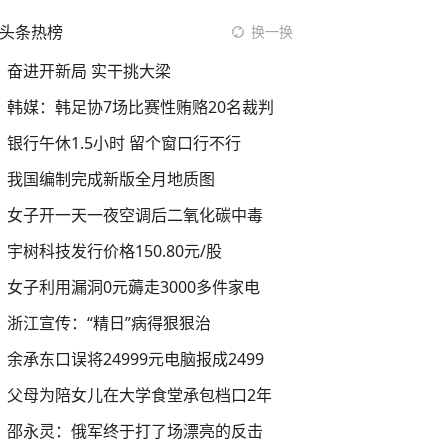
头条热榜
换一换
奋进开新局 实干挑大梁
韩媒：韩足协7场比赛性贿赂20名裁判
银行午休1.5小时 留个窗口行不行
我国编制完成新版全月地质图
女子开一天一夜空调后二氧化碳中毒
宇树科技发行价格150.80元/股
女子利用漏洞0元薅走3000多件家电
浙江宣传：“精日”病得狠狠治
余承东口误将24999元电脑报成2499
父母为陪女儿在大学食堂承包档口2年
邵永灵：俄军终于打了场漂亮的反击