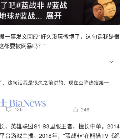
搜一事发文回应“好久没玩微博了，这句话我是很
这都要被网暴吗？”
长，英雄联盟S1-S3国服王者，擅长中单。2014
台游戏主播。2018年，“蓝战非”在熊猫TV《绝