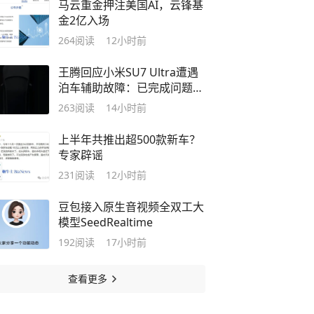
马云重金押注美国AI，云锋基
金2亿入场
264
阅读
12小时前
王腾回应小米SU7 Ultra遭遇
泊车辅助故障：已完成问题上
报
263
阅读
14小时前
上半年共推出超500款新车？
专家辟谣
231
阅读
12小时前
豆包接入原生音视频全双工大
模型SeedRealtime
192
阅读
17小时前
查看更多