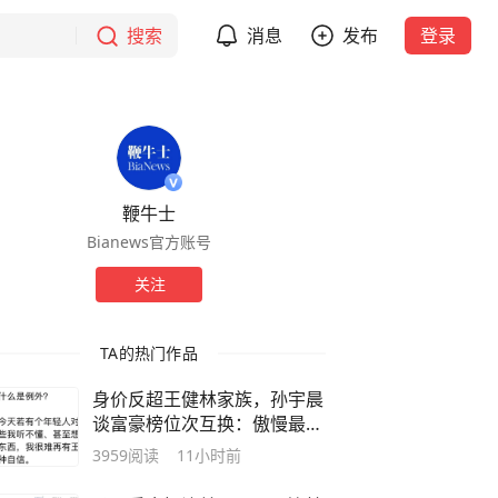
搜索
消息
发布
登录
鞭牛士
Bianews官方账号
关注
TA的热门作品
身价反超王健林家族，孙宇晨
谈富豪榜位次互换：傲慢最先
被清算
3959
阅读
11小时前