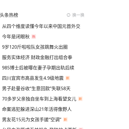
头条热榜
换一换
从四个维度读懂今年以来中国元首外交
今年是闭眼秋
9岁120斤啦啦队女孩跳舞火出圈
服务实体经济 财政金融打出组合拳
985博士后被曝在妻子孕期出轨后续
四川宜宾市高县发生4.9级地震
男子赴曼谷收“生意回款”失联58天
70多岁父亲独自坐车到上海看望女儿
命案逃犯躲进深山21年活得像野人
男友花15元为女孩手搓“空调”