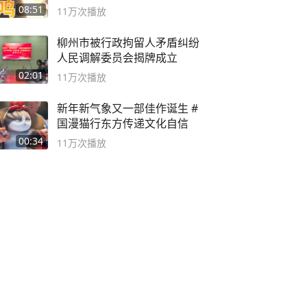
08:51
11万
次播放
柳州市被行政拘留人矛盾纠纷
人民调解委员会揭牌成立
02:01
11万
次播放
新年新气象又一部佳作诞生 #
国漫猫行东方传递文化自信
00:34
11万
次播放