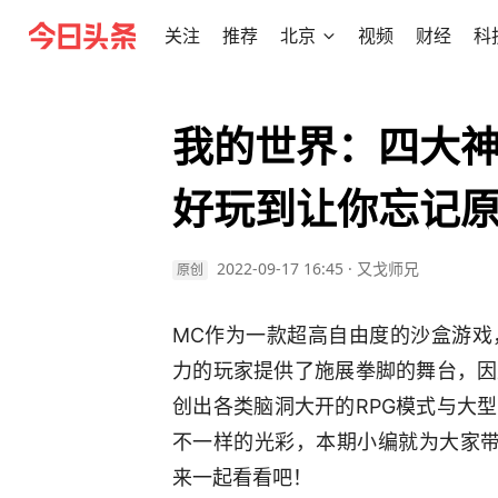
关注
推荐
北京
视频
财经
科
我的世界：四大神
好玩到让你忘记
2022-09-17 16:45
·
又戈师兄
原创
M
C
作为一款超高自由度的沙盒游戏
力的玩家提供了施展拳脚的舞台，因
创出各类脑洞大开的R
PG
模式与大型
不一样的光彩，本期
小编
就为大家
来一起看看吧！