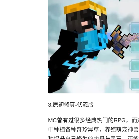
3.
原初修真-伏羲版
MC
曾有过
很
多经典热门的R
PG
，而
中种植各种奇珍异草，养殖萌宠神兽
种提升自己修为的内丹与灵石，还能