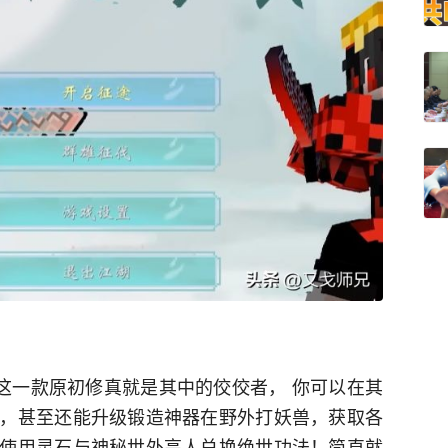
这一款原初修真
就
是
其中的佼佼者
， 你可以在其
，甚至还能升级锻造神器在野外
打
妖兽，获取各
使用灵石与神秘世外高人兑换绝世功法！简直就