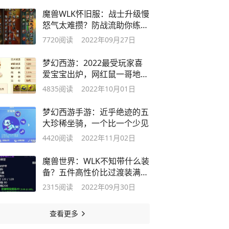
魔兽WLK怀旧服：战士升级慢
怒气太难攒？防战流助你练级
一路绿灯
7720
阅读
2022年09月27日
梦幻西游：2022最受玩家喜
爱宝宝出炉，网红鼠一哥地位
不保？
4835
阅读
2022年10月01日
梦幻西游手游：近乎绝迹的五
大珍稀坐骑，一个比一个少见
4420
阅读
2022年11月02日
魔兽世界：WLK不知带什么装
备？五件高性价比过渡装满足
你
2315
阅读
2022年09月30日
查看更多