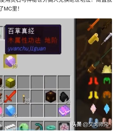
了M
C
里！