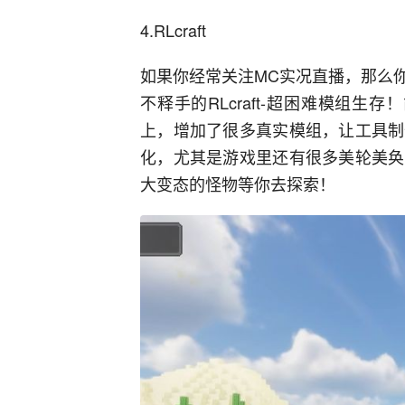
4.
R
L
craft
如果你经常关注M
C
实况直播，那么
不释手的
RL
craft
-
超困难模组生存！
上，增加了
很
多真实模组，让工具制
化，尤其是游戏里还有
很
多美轮美奂
大变态的怪物等你去探索！