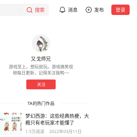
搜索
消息
发布
登录
又戈师兄
游戏至上，想玩就玩。游戏搞笑视
频每日更新，记得关注我鸭~~
关注
TA的热门作品
梦幻西游：这些经典热梗，大
概只有老玩家才能懂了
1.5万
阅读
2022年03月11日