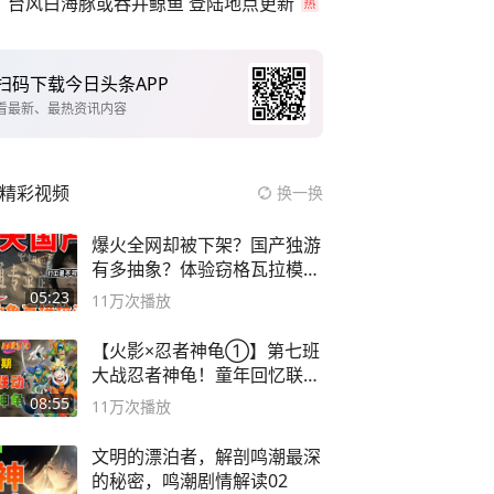
台风白海豚或吞并鲸鱼 登陆地点更新
扫码下载今日头条APP
看最新、最热资讯内容
精彩视频
换一换
爆火全网却被下架？国产独游
有多抽象？体验窃格瓦拉模拟
器！
05:23
11万
次播放
【火影×忍者神龟①】第七班
大战忍者神龟！童年回忆联动
论武？
08:55
11万
次播放
文明的漂泊者，解剖鸣潮最深
的秘密，鸣潮剧情解读02