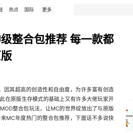
技
热点
国际
更多
级整合包推荐 每一款都
原版
，因其超高的创造
性
和自由度，为许多富有创造
此在原版生存模式的基础上又有许多大佬玩家开
M
OD
整合包玩法，让M
C
的世界绽放出了与原版
带来M
C
年度
热门
的整合包推荐，下面话不多说快