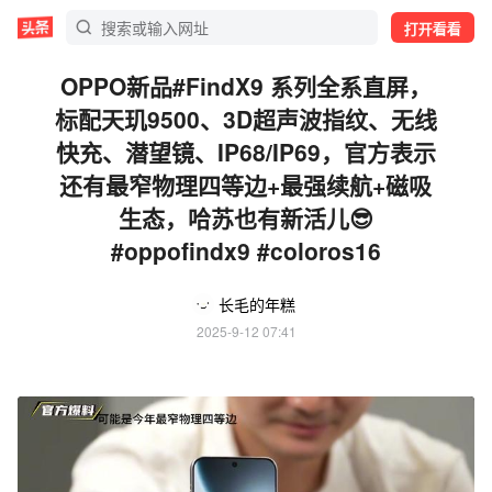
打开看看
OPPO新品#FindX9 系列全系直屏，
标配天玑9500、3D超声波指纹、无线
快充、潜望镜、IP68/IP69，官方表示
还有最窄物理四等边+最强续航+磁吸
生态，哈苏也有新活儿😎
#oppofindx9 #coloros16
长毛的年糕
2025-9-12 07:41