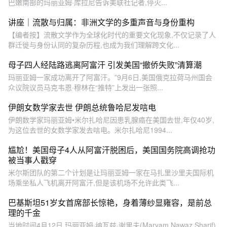
巴嫩南部的玛丽亚姆·库拉尼告诉美联社记者,停火...
讲座｜流散与归属：非洲文学的多重声音与身份重构
【编者按】流散文学作为全球化时代的重要文化现象,不仅记录了人
群迁徙与身份认同的复杂历程,也成为我们理解跨文化...
母子四人经陆路逃离阿富汗 引发美国“撤侨失败”清算潮
玛丽亚姆一家成功离开了阿富汗。”9月6日,美国俄克拉荷马州国会
众议院议员马克韦恩·穆林在“推特”上发出一张照...
伊朗女数学家去世 伊朗总统鲁哈尼发唁电
伊朗数学家玛丽亚姆•米尔扎哈尼因患乳腺癌在美国去世,年仅40岁,
为这位去世的女数学家发去唁电。米尔扎哈尼1994...
尴尬！美国母子4人从阿富汗脱困后，美国国务院高调抢功
被当事人戳穿
米尔斯团队的第二个计划是让玛丽亚姆一家在马扎里沙里夫国际机
场乘坐私人飞机离开阿富汗,但是该机场不允许此类飞...
巴基斯坦51岁女首席部长惊艳，身着薄纱显雍容，是前总
理的千金
当地时间4月12日,玛丽亚姆·纳瓦兹·谢里夫(Maryam Nawaz Sharif)