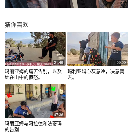
猜你喜欢
21:49
09:00
玛丽亚姆的痛苦告别，以及
玛利亚姆心灰意冷，决意离
她在山中的愤怒。
去。
47:36
玛丽亚姆与阿拉德和法蒂玛
的告别