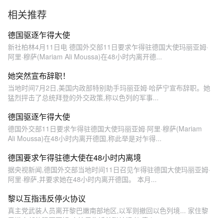
相关推荐
德国驱逐乍得大使
新社柏林4月11日电 德国外交部11日要求乍得驻德国大使玛丽亚姆·
阿里·穆萨(Mariam Ali Moussa)在48小时内离开德...
她突然宣布辞职！
当地时间7月2日,美国内政部特别助手玛丽亚姆·哈萨宁宣布辞职。她
猛烈抨击了总统拜登的外交政策,称以色列的军事...
德国驱逐乍得大使
德国外交部11日要求乍得驻德国大使玛丽亚姆·阿里·穆萨(Mariam
Ali Moussa)在48小时内离开德国,称此举是对乍得...
德国要求乍得驻德大使在48小时内离境
据央视新闻,德国外交部当地时间11日召见乍得驻德国大使玛丽亚姆·
阿里·穆萨,并要求她在48小时内离开德国。 本月...
黎以互指违反停火协议
真主党武装人员离开黎巴嫩南部地区,以军则撤回以色列境... 家住黎