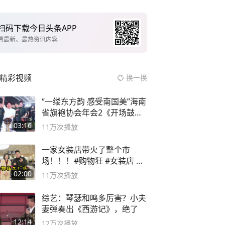
扫码下载今日头条APP
看最新、最热资讯内容
精彩视频
换一换
“一缕东方韵 感受南国美”海南
省旗袍协会年会2《开场鼓》
二团
03:16
11万
次播放
一家女装店带火了整个市
场！！！#购物狂 #女装店 #
高品质女装
02:00
11万
次播放
综艺：琴瑟和鸣多厉害？小夫
妻弹奏出《西游记》，绝了
12:14
12万
次播放