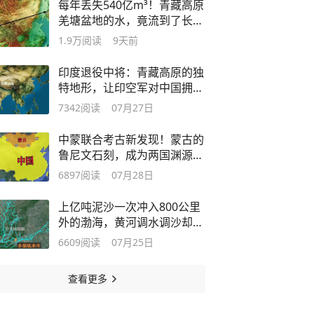
每年丢失540亿m³！青藏高原
羌塘盆地的水，竟流到了长白
山天池？
1.9万
阅读
9天前
印度退役中将：青藏高原的独
特地形，让印空军对中国拥有
战略优势
7342
阅读
07月27日
中蒙联合考古新发现！蒙古的
鲁尼文石刻，成为两国渊源的
又一拼图
6897
阅读
07月28日
上亿吨泥沙一次冲入800公里
外的渤海，黄河调水调沙却是
精细活？
6609
阅读
07月25日
查看更多