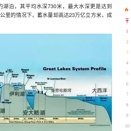
湖泊，其平均水深730米，最大水深更是达到
平方公里的情况下，蓄水量却高达23万亿立方米，成
1
2
3
4
5
6
7
8
9
10