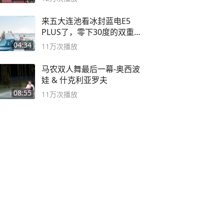
来五大连池看冰封蓝电E5
PLUS了，零下30度的双重冰
封40小时全录
04:34
11万
次播放
马农双人舞最后一幕-奥西波
娃 & 什克利亚罗夫
08:55
11万
次播放