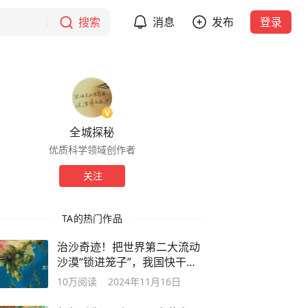
搜索
消息
发布
登录
全城探秘
优质科学领域创作者
关注
TA的热门作品
治沙奇迹！把世界第二大流动
沙漠“锁进笼子”，我国快干成
了。
10万
阅读
2024年11月16日