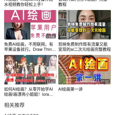
水视频教你轻松上手！
教程
19:58
04:18
免费AI绘画，不用联网，有
剪映免费制作既有流量又能
苹果设备就行。Draw Things
变现的ai二次元绘画完整教程
教程
27:21
07:22
如何AI绘画？从零开始学AI
AI绘画第一讲
绘画!画漂亮小姐姐！lora模
型教程！
相关推荐