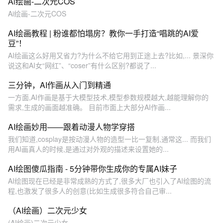
Ai绘画-二次元COS
Ai绘画-二次元COS
AI绘画教程 | 粉谁都怕塌房？教你一手打造“唱跳的AI爱
豆”！
AI绘画这么好用又省力?为什么不给它用到正途上去?比如,... 景深你
说这和AI女“网红”、“coser”有什么区别?都说了...
三分钟，AI作画从入门到精通
一方面,AI作画是基于大模型技术,模型参数规模越大,越能理解你的
需求,生成的画面越准确。 目前市面上大部分AI作画...
AI绘画妙用——跟着动漫人物学穿搭
我们知道,cosplay是按动漫人物的造型一比一复制,通常这... 而我们
用AI画真人的时候,是通过对外观的描述来设置她的...
AI绘图傻瓜指南 - 5分钟带你生成你的专属AI妹子
AI绘图现在已经是非常成熟的方式了,很多大厂也引入了AI绘图的流
程,也激发了很多人的创意(比如生成很多符合自己审...
（AI绘画）二次元少女
(AI绘画)二次元少女