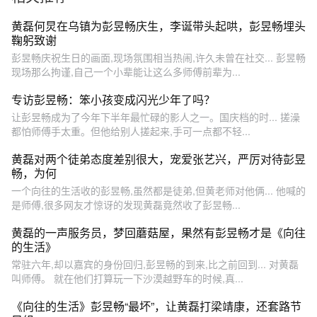
彭昱畅 #江西炒粉 #江西dou
知道
黄磊何炅在乌镇为彭昱畅庆生，李诞带头起哄，彭昱畅埋头
鞠躬致谢
彭昱畅庆祝生日的画面,现场氛围相当热闹,许久未曾在社交... 彭昱畅
现场那么拘谨,自己一个小辈能让这么多师傅前辈为...
专访彭昱畅：笨小孩变成闪光少年了吗？
让彭昱畅成为了今年下半年最忙碌的影人之一。国庆档的时... 搓澡
都怕师傅手太重。但他给别人搓起来,手可一点都不轻...
黄磊对两个徒弟态度差别很大，宠爱张艺兴，严厉对待彭昱
畅，为何
一个向往的生活收的彭昱畅,虽然都是徒弟,但黄老师对他俩... 他喊的
是师傅,很多网友才惊讶的发现黄磊竟然收了彭昱畅...
黄磊的一声服务员，梦回蘑菇屋，果然有彭昱畅才是《向往
的生活》
常驻六年,却以嘉宾的身份回归,彭昱畅的到来,比之前回到... 对黄磊
叫师傅。 就在他们打算玩一下沙漠越野车的时候,真...
《向往的生活》彭昱畅“最坏”，让黄磊打梁靖康，还套路节