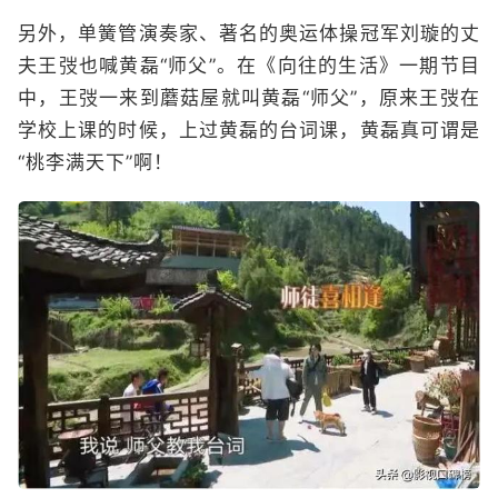
另外，单簧管演奏家、著名的奥运体操冠军刘璇的丈
夫王弢也喊黄磊“师父”。在《向往的生活》一期节目
中，王弢一来到蘑菇屋就叫黄磊“师父”，原来王弢在
学校上课的时候，上过黄磊的台词课，黄磊真可谓是
“桃李满天下”啊！