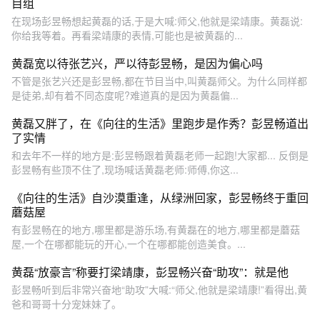
目组
在现场彭昱畅想起黄磊的话,于是大喊:师父,他就是梁靖康。黄磊说:
你给我等着。再看梁靖康的表情,可能也是被黄磊的...
黄磊宽以待张艺兴，严以待彭昱畅，是因为偏心吗
不管是张艺兴还是彭昱畅,都在节目当中,叫黄磊师父。为什么同样都
是徒弟,却有着不同态度呢?难道真的是因为黄磊偏...
黄磊又胖了，在《向往的生活》里跑步是作秀？彭昱畅道出
了实情
和去年不一样的地方是:彭昱畅跟着黄磊老师一起跑!大家都... 反倒是
彭昱畅有些顶不住了,现场喊话黄磊老师:师傅,你这...
《向往的生活》自沙漠重逢，从绿洲回家，彭昱畅终于重回
蘑菇屋
有彭昱畅在的地方,哪里都是游乐场,有黄磊在的地方,哪里都是蘑菇
屋,一个在哪都能玩的开心,一个在哪都能创造美食。...
黄磊“放豪言”称要打梁靖康，彭昱畅兴奋“助攻”：就是他
彭昱畅听到后非常兴奋地“助攻”大喊:“师父,他就是梁靖康!”看得出,黄
爸和哥哥十分宠妹妹了。