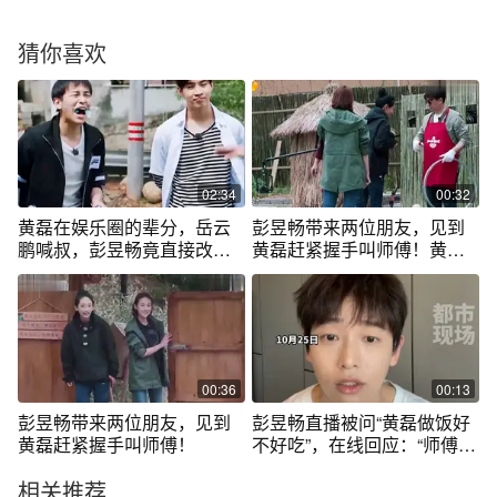
猜你喜欢
02:34
00:32
黄磊在娱乐圈的辈分，岳云
彭昱畅带来两位朋友，见到
鹏喊叔，彭昱畅竟直接改口
黄磊赶紧握手叫师傅！黄磊
喊黄磊“爸”
却冷脸
00:36
00:13
彭昱畅带来两位朋友，见到
彭昱畅直播被问“黄磊做饭好
黄磊赶紧握手叫师傅！
不好吃”，在线回应：“师傅做
饭好吃啊”，期间不忘“安利”
相关推荐
江西炒粉#你怎么看 #黄磊 #