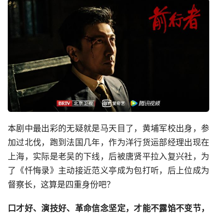
本剧中最出彩的无疑就是马天目了，黄埔军校出身，参
加过北伐，跑到法国几年，作为洋行货运部经理出现在
上海，实际是老吴的下线，后被唐贤平拉入复兴社，为
了《忏悔录》主动接近范义亭成为包打听，后上位成为
督察长，这算是四重身份吧？
口才好、演技好、革命信念坚定，才能不露馅不变节，