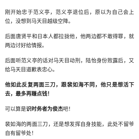
刚开始忠于范义亭，范义亭退位后，原以为自己会上
位，没想到马天目越级空降。
后面唐贤平和日本人都拉拢他，他两边都不敢得罪，就
两边讨好给情报。
后面听范义亭的话对马天目动刑，陆怡身份败露后，又
给马天目道歉表忠心。
他如此反复两面三刀，跟裴如海不同，他只是想活下
去，最多再赚点钱！
可以算是
识时务者为俊杰
吧！
裴如海的两面三刀，还是想发挥自身技能，此处不留爷
自有留爷处！