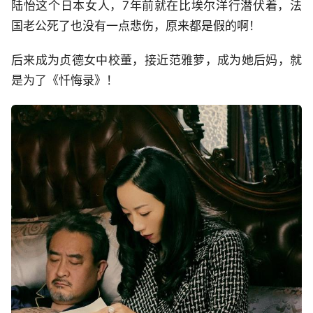
陆怡这个日本女人，7年前就在比埃尔洋行潜伏着，法
国老公死了也没有一点悲伤，原来都是假的啊！
后来成为贞德女中校董，接近范雅萝，成为她后妈，就
是为了《忏悔录》！