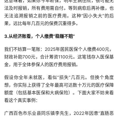
这意味着，如果你今年断保，明年生病住院，很可能无
法及时报销，所有费用需自付。等到病愈后再补缴，也
无法追溯报销之前的医疗费用。这种“因小失大”的后
果，远比每年几百元的保费沉重得多。
3.从经济账看，个人缴费“稳赚不赔”
我们不妨算一笔账：2025年居民医保个人缴费400元，
财政补助700元，合计筹资1100元。这笔钱存入医保基
金，用于全体参保人的医疗费用报销。
假设你全年未就医，看似“损失”几百元。但换个角度
想，你实际上获得了全年最高可达数十万元的医疗保障
额度（包括基本医保和大病保险）。下面大家不妨来看
看这个真实事例：
广西百色市乐业县同乐镇李先生，2022年因患“直肠恶