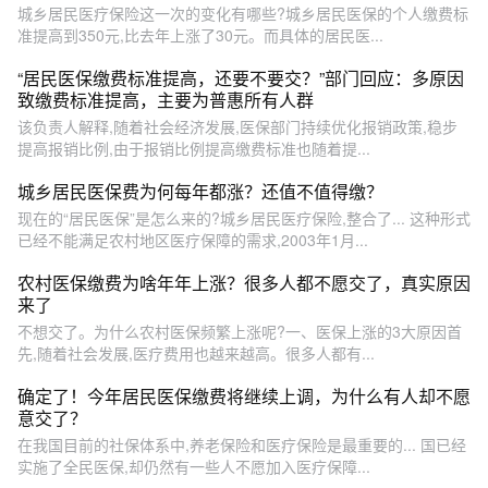
城乡居民医疗保险这一次的变化有哪些?城乡居民医保的个人缴费标
准提高到350元,比去年上涨了30元。而具体的居民医...
“居民医保缴费标准提高，还要不要交？”部门回应：多原因
致缴费标准提高，主要为普惠所有人群
该负责人解释,随着社会经济发展,医保部门持续优化报销政策,稳步
提高报销比例,由于报销比例提高缴费标准也随着提...
城乡居民医保费为何每年都涨？还值不值得缴？
现在的“居民医保”是怎么来的?城乡居民医疗保险,整合了... 这种形式
已经不能满足农村地区医疗保障的需求,2003年1月...
农村医保缴费为啥年年上涨？很多人都不愿交了，真实原因
来了
不想交了。为什么农村医保频繁上涨呢?一、医保上涨的3大原因首
先,随着社会发展,医疗费用也越来越高。很多人都有...
确定了！今年居民医保缴费将继续上调，为什么有人却不愿
意交了？
在我国目前的社保体系中,养老保险和医疗保险是最重要的... 国已经
实施了全民医保,却仍然有一些人不愿加入医疗保障...