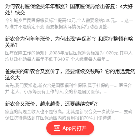
为何农村医保缴费年年都涨？国家医保局给出答复：4大好
处！快交
今年城乡居民医保缴费标准提高40元,个人需要缴纳320元。... 这一
标准并不是确定不变,而要根据实际情况实行动态调整...
新农合为何年年涨价，为何出现“弃保潮”？和医疗整顿有啥
关系？
医疗保障工作的通知》,2023年居民医保筹资标准为1020元,其中人
均财政补助每人每年不低于640元,个人缴费每人每年...
爸妈买的新农合又涨价了，还要继续交钱吗？它的用途竟然
这么大
首先,我们要知道,新农合是国家福利性保障,属于社保的一... 医保合
并,老人、小孩等没有工作的人,交的都是居民医保。...
新农合又涨价，越来越贵，还要继续交吗？
家庭的纯现金收入也不是很高。尤其是新农合交一次就保一... 要确
保住院待遇达到在医保范围内的费用报销70%,门诊待遇...
App内打开