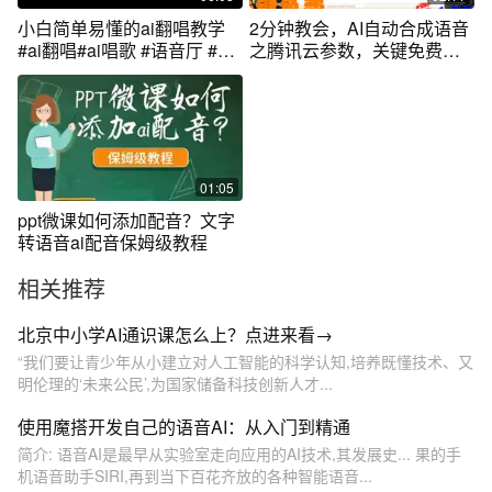
小白简单易懂的ai翻唱教学
2分钟教会，AI自动合成语音
#ai翻唱#ai唱歌 #语音厅 #教
之腾讯云参数，关键免费，
学
操作简单！
01:05
ppt微课如何添加配音？文字
转语音ai配音保姆级教程
相关推荐
北京中小学AI通识课怎么上？点进来看→
“我们要让青少年从小建立对人工智能的科学认知,培养既懂技术、又
明伦理的‘未来公民’,为国家储备科技创新人才...
使用魔搭开发自己的语音AI：从入门到精通
简介: 语音AI是最早从实验室走向应用的AI技术,其发展史... 果的手
机语音助手SIRI,再到当下百花齐放的各种智能语音...