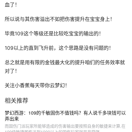
血了！
所以说与其伤害溢出不如把伤害提升在宝宝身上！
毕竟109这个等级还是比较吃宝宝的输出的！
109以上的直到飞升前，这个思路是没有问题的！
总之就是用有限的金钱最大化的提升咱们的任务效率就
对了！
关注小香蕉每天带你云梦幻！
相关推荐
梦幻西游：109的千敏固伤不值钱吗？有人说千多块钱可以
弄出来
而固伤门派玩家所能够造成的伤害输出要按照自身的敏捷来计算,在
109级敏捷属性达到1000以上的固伤玩家就是非常强...