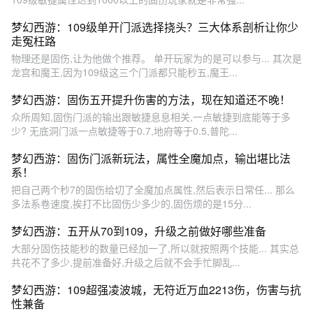
梦幻西游：109级单开门派选择挠头？三大体系剖析让你少
走冤枉路
物理还是固伤,让为他做个推荐。 单开玩家为的是可以参与... 其次是
龙宫和魔王,因为109级这三个门派都只能秒五,魔王...
梦幻西游：固伤五开提升伤害的方法，现在知道还不晚！
众所周知,固伤门派的输出跟敏捷息息相关,一点敏捷到底能等于多
少? 无底洞门派一点敏捷等于0.7,地府等于0.5,普陀...
梦幻西游：固伤门派新玩法，属性全魔加点，输出堪比法
系！
把自己两个秒7的固伤给切了全魔加点属性,然后表示日常任... 那么
多法系卷速度,挨打不比固伤少多少的,固伤烦的是15分...
梦幻西游：五开从70到109，升级之前做好哪些准备
大部分固伤技能秒的数量已经加一了,所以就按照两个技能... 其实总
共花不了多少,提前准备好,升级之后就不会手忙脚乱...
梦幻西游：109超强凌波城，无符近万血2213伤，伤害与抗
性兼备