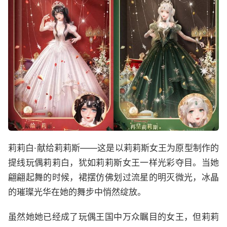
莉莉白·献给莉莉斯——这是以莉莉斯女王为原型制作的
提线玩偶莉莉白，犹如莉莉斯女王一样光彩夺目。当她
翩翩起舞的时候，裙摆仿佛划过流星的明灭微光，冰晶
的璀璨光华在她的舞步中悄然绽放。
虽然她她已经成了玩偶王国中万众瞩目的女王，但莉莉