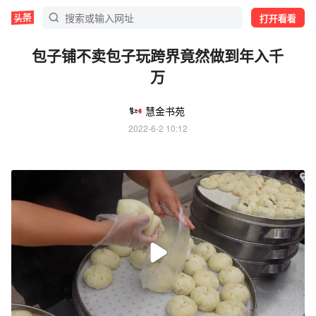
打开看看
包子铺不卖包子玩跨界竟然做到年入千
万
慧金书苑
2022-6-2 10:12