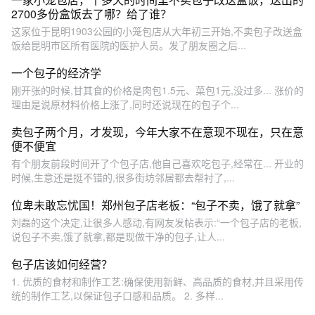
2700多份盒饭去了哪？给了谁？
这家位于昆明1903公园的小笼包店从大年初三开始,不卖包子改送盒
饭给昆明市区所有医院的医护人员。发了朋友圈之后...
一个包子的经济学
刚开张的时候,甘其食的价格是肉包1.5元、菜包1元,没过多... 涨价的
理由是说原材料价格上涨了,同时还说现在的包子个...
卖包子两个月，才发现，今年大家不在意现不现在，只在意
便不便宜
有个朋友前段时间开了个包子店,他自己喜欢吃包子,经常在... 开业的
时候,生意还是挺不错的,很多街坊邻居都去帮衬了,...
位卑未敢忘忧国！郑州包子店老板：“包子不卖，饿了就拿”
刘磊的这个决定,让很多人感动,有网友发帖表示:“一个包子店的老板,
说包子不卖,饿了就拿,都是现做干净的包子,让人...
包子店该如何经营？
1. 优质的食材和制作工艺:确保使用新鲜、高品质的食材,并且采用传
统的制作工艺,以保证包子口感和品质。 2. 多样...