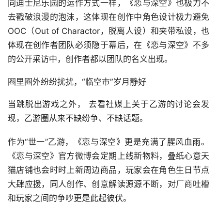
同迪士尼乐园的运作方式一样，《恋与深空》也极力不
去戳破浪漫的泡沫，这体现在创作中角色设计极力避免
OOC（Out of Charactor，脱离人设）和夹带私设，也
体现在创作者团队必须隐于幕后，在《恋与深空》不多
的公开采访中，创作者都以团队的名义出现。
圈里圈外纷纷扰扰，“临空市”岁月静好
当跳脱出游戏之外， 去看社媒上关于乙游的讨论会发
现，乙游圈从来不缺纷争、不缺话题。
作为“世一”乙游，《恋与深空》更是充满了腥风血雨。
《恋与深空》官方微博会定期上线新物料，叠纸心意天
猫店铺也会时时上新周边商品，玩家会在角色生日节点
大肆应援，同人创作、创意解读源源不断，对厂商吐槽
和玩家之间的争吵更是此起彼伏。