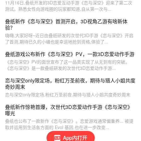
11月16日,叠纸开发的3D恋爱互动手游《恋与深空》迎来了第二次
测试。熟悉女性向游戏圈的玩家都知道,自从第一次与...
叠纸新作《恋与深空》首测开启，3D视角乙游有啥新体
验？
嗨嗨,大家好呀~近日由叠纸研发的次世代3D手游《恋与深空》开启
了首测,期待已久的小编也是幸运地抢到资格,体验了...
叠纸游戏公布新作《恋与深空》PV，一款3D恋爱动作手游
《恋与深空》PV的面世宣布了这一品类实现了从无到有的突破。
《恋与深空》是一款叠纸研发的次世代3D恋爱动作手游...
恋与深空only限定场，粉红万圣前夜，期待与猎人小姐共度
奇妙周末
恋与深空only限定场,粉红万圣前夜,期待与猎人小姐共度奇妙周末
叠纸新作惊艳首爆，次世代3D恋爱动作手游《恋与深空》
曝光
叠纸也公布了一款新作《恋与深空》。恋爱游戏通常偏重养... 被提
取并运用到生活各方面的 Evol 基因,也在进一步改变...
App内打开