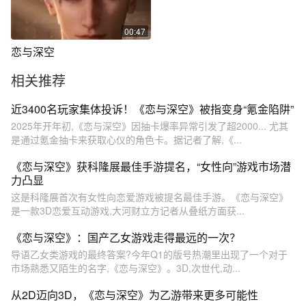
00:47
恋与深空
相关推荐
近3400名玩家集体投诉！《恋与深空》被指变身“氪金陷阱”
2025年开年初,《恋与深空》因抽卡爆率异常引发了超2000... 尤其
是通过氪金抽卡来获取心仪的角色卡。据记者了解,《...
《恋与深空》获科隆展最佳手游提名，“女性向”游戏市场潜
力凸显
这是科隆展首次有女性向恋爱游戏被提名最佳手游。《恋与深空》
是一款3D恋爱互动游戏,大河财立方记者从叠纸方面获...
《恋与深空》：国产乙女游戏走得最远的一次？
导语乙女类游戏的最终答案?今年Q1的版号热潮里出现了一个对于
市场熟悉又陌生的名字,《恋与深空》。3D,次世代,动...
从2D迈向3D，《恋与深空》为乙游带来更多可能性