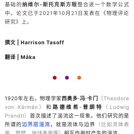
基础的
纳维尔-斯托克斯方程
整合进一个数学公式
中。论文已于2021年10月21日发表在《物理评论
研究》上。
撰文 | Harrison Tasoff
翻译 | Måka
●
●
●
1920年左右，物理学家
西奥多·冯·卡门
（Theodore
von Kármán）
和
路德维希·普朗特
（Ludwig
Prandtl）
首次描述了湍流这一现象。他们研究的是
所谓的
边界层湍流
，就是流体与边界
（比如流体表
面、管壁、地球表面等）
相互作用时产生的湍流。