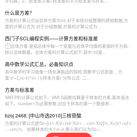
平均数。2、标准差方差=标准差的平方标准差与样本...
什么是方差？
方差的计算公式设总体方差为σ2,对于未经分组整理的原始数据,方
差的计算公式为:对于分组数据,方差的计算公式为:...
西门子SCL编程实例——计算方差和标准差
①总体方差:是指总体中每一个变量与总体平均值的差值的平方和,
除以总体数量。总体方差的计算公式如下:其中:σ2是...
高中数学公式汇总，必备知识点
高中数学的学习就像一场充满挑战的探险,而数学公式就是... 方
差:s²=∑(xᵢ-x̄)²/(n-1)(样本方差) 分布公式: 二...
方差与标准差
VAR.P的计算公式如下。VAR.S函数估算基于样本的方差,基本语法
如下。number1为必需参数,对应于样本的第一个数值参...
bzoj 2468: [中山市选2010]三核苷酸
方差的计算公式是S2=[(x1-X)2+(x2-X)2+…+(xn-X)2]/n, X=(x1+x2+
…+xn)/n。 如果样本的大小n=0,那么我们认为S2=...