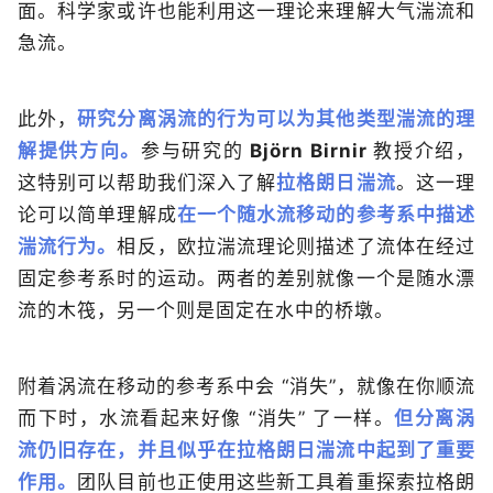
面。科学家或许也能利用这一理论来理解大气湍流和
急流。
此外，
研究分离涡流的行为可以为其他类型湍流的理
解提供方向。
参与研究的
Björn Birnir
教授介绍，
这特别可以帮助我们深入了解
拉格朗日湍流
。这一理
论可以简单理解成
在一个随水流移动的参考系中描述
湍流行为。
相反，欧拉湍流理论则描述了流体在经过
固定参考系时的运动。两者的差别就像一个是随水漂
流的木筏，另一个则是固定在水中的桥墩。
附着涡流在移动的参考系中会 “消失”，就像在你顺流
而下时，水流看起来好像 “消失” 了一样。
但分离涡
流仍旧存在，并且似乎在拉格朗日湍流中起到了重要
作用。
团队目前也正使用这些新工具着重探索拉格朗