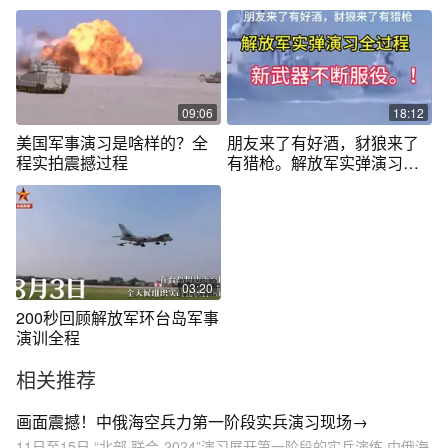
09:06
18:12
美国军事演习是啥样的？全
朋友来了有好酒，豺狼来了
程实拍震撼过程
有猎枪。解放军实弹演习全
过程！
03:20
200秒回顾解放军环台岛军事
演训全程
相关推荐
画面震撼！中俄海空兵力第一阶段实兵演习现场→
11日至15日,“北部·联合-2024”演习展开第一阶段的实兵演练,中俄海