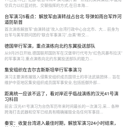
空兵力以红蓝对抗、交替指挥的方式,在日本海...
台军演习5看点：解放军由演转战占台北 导弹如雨台军炸河
道防斩首
首次演练解放军“由演转战”攻入台湾行政中心台北市、大... 前身为
台军与美军顾问团的“联合军事演习”,台美“断交...
德国举行军演，重点演练向北约东翼投送部队
从9月25日开始,德国联邦国防军在汉堡举行代号为“红色风暴布拉沃”
的军事演习,重点演练向北约东翼投送部队的能力...
集安组织在吉尔吉斯斯坦举行军事演习
演习主要演练摧毁入侵集安组织成员国领土的非法武装团体... 旨在
维护中亚地区集安组织成员国军事安全,包括抵御外部...
距离统一应该不远了，看对岸近乎临战演练的汉光41号演
习科目
前言:汉光41号演习为台伪军历年来时间最长的一次演习,采... 各种
跨海打击武器和空军已经具有精确摧毁全岛任何军事目...
秦安：收复台湾进入最佳时期，解放军演习24小时结束，