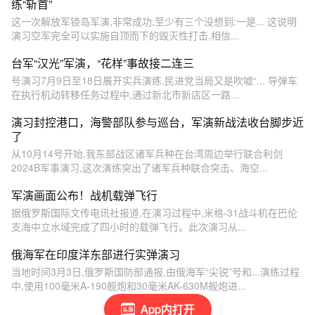
练“斩首”
这一次解放军锁岛军演,非常成功,至少有三个没想到:一是... 这说明
演习空军完全可以实施自顶而下的毁灭性打击,相信...
台军“汉光”军演，“花样”事故接二连三
号演习7月9日至18日展开实兵演练,民进党当局又是吹嘘“... 导弹车
在执行机动转移任务过程中,通过新北市新店区一路...
演习封控港口，海警部队参与巡台，军演新战法收台脚步近
了
从10月14号开始,我东部战区诸军兵种在台湾周边举行联合利剑
2024B军事演习,这次演练突出了诸军兵种联合突击、海空...
军演画面公布！战机载弹飞行
据俄罗斯国际文传电讯社报道,在演习过程中,米格-31战斗机在巴伦
支海中立水域完成了四小时的载弹飞行。此次演习从...
俄海军在印度洋东部进行实弹演习
当地时间3月3日,俄罗斯国防部通报,由俄海军“尖锐”号和...演练过程
中,使用100毫米A-190舰炮和30毫米AK-630M舰炮进...
App内打开