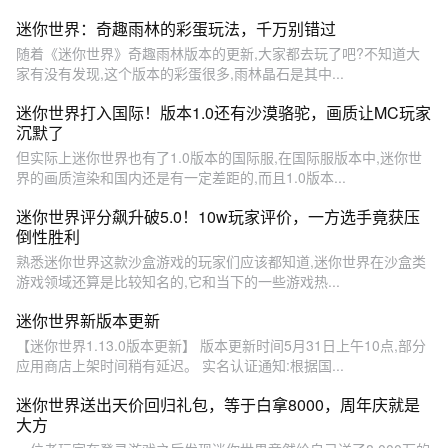
迷你世界：奇趣雨林的彩蛋玩法，千万别错过
随着《迷你世界》奇趣雨林版本的更新,大家都去玩了吧?不知道大
家有没有发现,这个版本的彩蛋很多,雨林晶石是其中...
迷你世界打入国际！版本1.0还有沙漠骆驼，画质让MC玩家
沉默了
但实际上迷你世界也有了1.0版本的国际服,在国际服版本中,迷你世
界的画质渲染和国内还是有一定差距的,而且1.0版本...
迷你世界评分飙升破5.0！10w玩家评价，一方选手竟获压
倒性胜利
熟悉迷你世界这款沙盒游戏的玩家们应该都知道,迷你世界在沙盒类
游戏领域还算是比较知名的,它和当下的一些游戏热...
迷你世界新版本更新
【迷你世界1.13.0版本更新】 版本更新时间5月31日上午10点,部分
应用商店上架时间稍有延迟。 实名认证通知:根据国...
迷你世界送出天价回归礼包，等于白拿8000，周年庆就是
大方