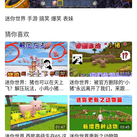
迷你世界 手游 搞笑 爆笑 表妹
猜你喜欢
01:32
01:15
迷你世界：猪也可以在天上
迷你世界：被官方删除的“小
飞？解压玩法，小鸡小猪在
猪”永远离开了我们，来跟老
天上飞的方法
友道别吧
01:47
03:45
迷你世界 西熊高级生存65 这
迷你世界更新之动物篇，