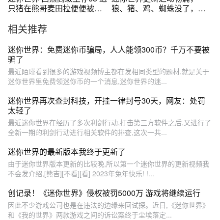
只猪在熊哥麦田拉便便被西
狼、猪、鸡、蜘蛛没了，新
西发现
增四种动物取代
相关推荐
迷你世界：免费迷你币骗局，人人能领300币？千万不要被
骗了
最近陌瑾看到很多的游戏视频博主都在发相同类型的题材,就是关于
迷你世界里免费领迷你币的一个消息,迷你世界的迷...
迷你世界再次查封科技，开挂一律封号30天，网友：处罚
太轻了
最近迷你世界在经历了多次利剑行动,打击第三方软件之后,又进行了
全新一期的利剑行动进行相关软件的排查,这次一共...
迷你世界的最新版本我终于更新了
由于迷你世界版本更新的比较晚,所以第一个迷你世界的更新视频我
不会发介绍,[熊吉][不看][看] 2023年兔年快乐! !...
创记录！《迷你世界》侵权被罚5000万 游戏将继续运行
因此不少游戏公司也是在违法的边缘来回试探。近日,《迷你世界》
和《我的世界》两款游戏之间的诉讼案终于尘埃落定...