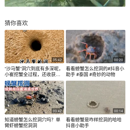
猜你喜欢
05:42
00:20
“沙马蟹”洞穴到底有多深呢，
看看螃蟹怎么挖洞的#抖音小
小崔挖蟹全过程，还收获一
助手 #泰国 #奇妙的动物
条花板鱼
03:42
00:14
知道螃蟹怎么挖洞穴吗？单
看看️螃蟹是咋样挖洞的哈哈
臂虾螃蟹挖洞洞
抖音小助手