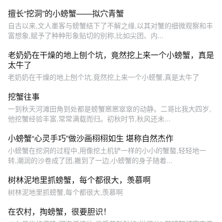
擅长“挖洞”的小螃蟹——拟穴青蟹
自古以来,文人墨客与螃蟹结下了不解之缘,以其对蟹的细微观察和丰
富想象,赋予了种种形象贴切的别称,比如尖团、内...
老奶奶在干燥的地上刨个坑，竟然挖上来一个小螃蟹，真是
太牛了
老奶奶在干燥的地上刨个坑,竟然挖上来一个小螃蟹,真是太牛了
挖蟹往事
一到秋天河滩田角到处都是螃蟹窸窸窣窣的动静。二哥比我大四岁,
他挖蟹经验丰富,常常满载而归。初秋时节,秋风还未...
小螃蟹“心灵手巧”做沙画栩栩如生 堪称自然杰作
小螃蟹在挖洞的过程中,用像挖土机铲一样的小小的蟹螯,轻轻地一
转,潮润的沙卷成了团,撇到了一边,小螃蟹的身子随着...
树林泥地里抓螃蟹，每个都很大，羡慕啊
树林泥地里抓螃蟹,每个都很大,羡慕啊
在农村，掏螃蟹，很要胆识！