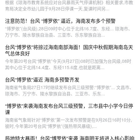
根据《琼海市教育系统应对台风暴雨天气停课机制》相关要求,市教
育局决定全市幼儿园于9月28日停课一天,复课时间另...
注意防范！台风 “博罗依” 逼近，海南发布多个预警
“博罗依”(台风级),28日09时中心位于北纬16.7度、东经... 琼海市、
万宁市、陵水黎族自治县、三亚市、乐东黎族自治...
台风“博罗依”将掠过海南南部海面！国庆中秋假期海南岛天
气总体良好
今年第20号台风“博罗依”今天(9月27日)08时已加强为台风级,08时
其中心位于北纬14.4度、东经115.6度,也就是距离...
台风“博罗依”逼近 海南多预警齐发
海南省气象局27日17时继续发布台风三级预警:“博罗依”... 文昌市、
琼海市、万宁市、陵水黎族自治县、三亚市、乐东...
“博罗依”来袭海南发布台风三级预警，三市县中小学今日停
课
海南省气象局针对“博罗依”第一次发布预警是在9月26日16时10分,
彼时,今年第20号台风“博罗依”(强热带风暴级),...
局地特大暴雨！台风“博罗依”来袭 海南明天将进入核心影响