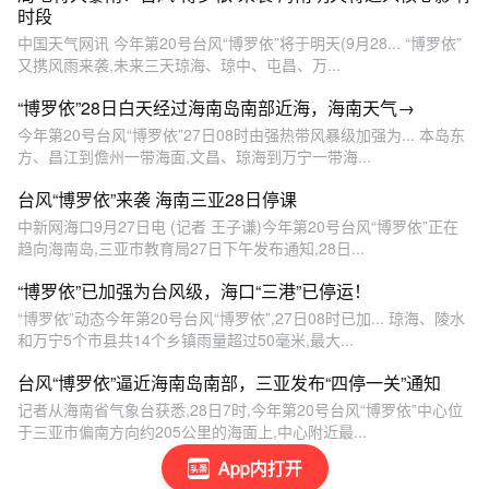
时段
中国天气网讯 今年第20号台风“博罗依”将于明天(9月28... “博罗依”
又携风雨来袭,未来三天琼海、琼中、屯昌、万...
“博罗依”28日白天经过海南岛南部近海，海南天气→
今年第20号台风“博罗依”27日08时由强热带风暴级加强为... 本岛东
方、昌江到儋州一带海面,文昌、琼海到万宁一带海...
台风“博罗依”来袭 海南三亚28日停课
中新网海口9月27日电 (记者 王子谦)今年第20号台风“博罗依”正在
趋向海南岛,三亚市教育局27日下午发布通知,28日...
“博罗依”已加强为台风级，海口“三港”已停运！
“博罗依”动态今年第20号台风“博罗依”,27日08时已加... 琼海、陵水
和万宁5个市县共14个乡镇雨量超过50毫米,最大...
台风“博罗依”逼近海南岛南部，三亚发布“四停一关”通知
记者从海南省气象台获悉,28日7时,今年第20号台风“博罗依”中心位
于三亚市偏南方向约205公里的海面上,中心附近最...
App内打开