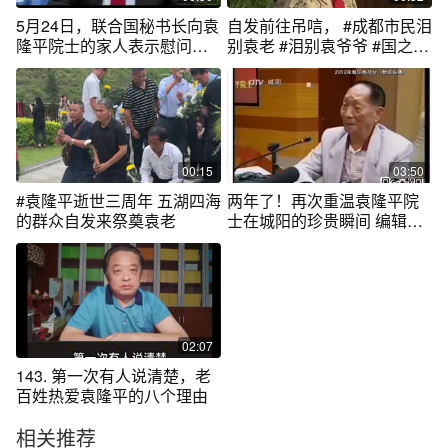
5月24日，联合国秘书长向袁
自发前往吊唁， #成都市民泪
隆平院士的家人表示慰问。
别袁老 #泪别袁爷爷 #国之栋
其发言人在当天的记者会上
梁 #吊唁袁隆平
表示，袁隆平值得所有人尊
敬。
00:15
03:50
#袁隆平逝世三周年 五湖四海
两年了！再次重温袁隆平院
的群众自发来祭奠袁老
士在城阳的珍贵瞬间 编辑：
方琦 #人民至上不忘初心 #榜
样的力量 #袁隆平 #老百姓关
心的话题 #城阳
02:07
143. 第一次有人说清楚，老
百姓热爱袁隆平的八个理由
相关推荐