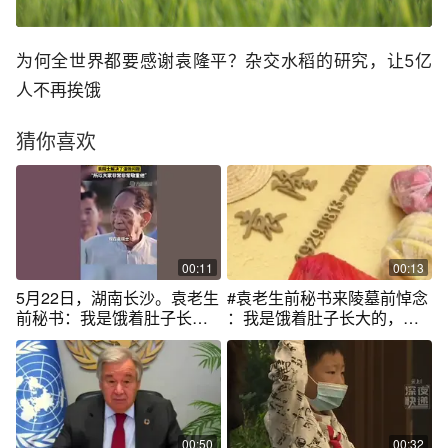
为何全世界都要感谢袁隆平？杂交水稻的研究，让5亿
人不再挨饿
猜你喜欢
00:11
00:13
5月22日，湖南长沙。袁老生
#袁老生前秘书来陵墓前悼念
前秘书：我是饿着肚子长大
：我是饿着肚子长大的，袁
的，袁院士解决了温饱问
院士解决了温饱问题，所以
题，所以大家非常非常敬重
大家非常非常敬重他#袁隆平
他。
逝世一周年
00:50
00:32