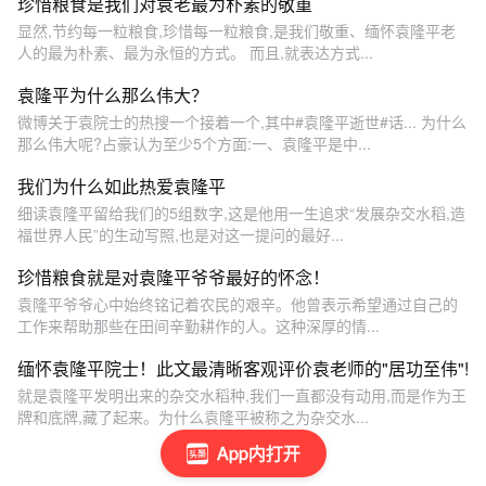
珍惜粮食是我们对袁老最为朴素的敬重
显然,节约每一粒粮食,珍惜每一粒粮食,是我们敬重、缅怀袁隆平老
人的最为朴素、最为永恒的方式。 而且,就表达方式...
袁隆平为什么那么伟大？
微博关于袁院士的热搜一个接着一个,其中#袁隆平逝世#话... 为什么
那么伟大呢?占豪认为至少5个方面:一、袁隆平是中...
我们为什么如此热爱袁隆平
细读袁隆平留给我们的5组数字,这是他用一生追求“发展杂交水稻,造
福世界人民”的生动写照,也是对这一提问的最好...
珍惜粮食就是对袁隆平爷爷最好的怀念！
袁隆平爷爷心中始终铭记着农民的艰辛。他曾表示希望通过自己的
工作来帮助那些在田间辛勤耕作的人。这种深厚的情...
缅怀袁隆平院士！此文最清晰客观评价袁老师的"居功至伟"!
就是袁隆平发明出来的杂交水稻种,我们一直都没有动用,而是作为王
牌和底牌,藏了起来。为什么袁隆平被称之为杂交水...
App内打开