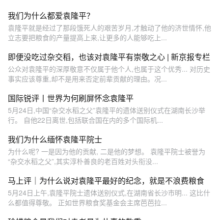
我们为什么都爱袁隆平？
袁隆平就是经过了那段饿死人的艰苦岁月,才触动了他的济世情怀,他
立志要把粮食的产量提高上来,让更多的人能够吃上...
即便没吃过杂交稻，也该对袁隆平有崇敬之心 | 新京报专栏
公众对袁隆平的深厚敬意不仅属于他个人,也属于这个优秀... 对历史
事实应该尊重,却不是用来否定前辈贡献的理由。况...
国际锐评丨世界为何刷屏怀念袁隆平
5月24日,中国“杂交水稻之父”袁隆平的遗体送别仪式在湖南长沙举
行。 自他22日离世,包括联合国在内的多个国际机...
我们为什么缅怀袁隆平院士
为什么呢? 一是因为他的贡献, 二是他的梦想。 袁隆平院士被誉为
“杂交水稻之父”,其实淳朴善良的老百姓对头衔没...
马上评｜为什么说对袁隆平最好的纪念，就是不浪费粮食
5月24日上午,袁隆平院士遗体送别仪式,在湖南省长沙市明... 这比什
么都值得尊敬。 正如世界粮食奖基金会主席芭芭拉...