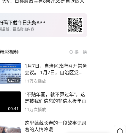
大V：日称解放军有8架歼35是自欺欺人
扫码下载今日头条APP
看最新、最热资讯内容
精彩视频
换一换
1月7日，自治区政府召开常务
会议。 1月7日，自治区党委
副书记
02:17
11万
次播放
“不贴年画，就不算过年”，这
是被我们遗忘的非遗木板年画
00:41
11万
次播放
这里蕴藏长春的一段故事记录
着的人情冷暖