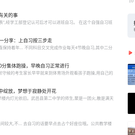
10
有关的事
表”,经学工部登记认可后才可以进班自习。 在这个自强自习班
第一分享：上自习按三步走
保持着年... 不同科目交叉完成作业每天4节晚自习,其中二分
0分集体跑操，早晚自习正常进行
默默守候的考生家长早早就来到体育场外观看孩子跑操,用自己的
中绽放，梦想于寂静处开花
学楼内灯光依旧。武邑县第二中学的师生,聚是一团火,散是满天
空间较大,不... 去自习的话要早点去占个好座位哦。公共教学楼