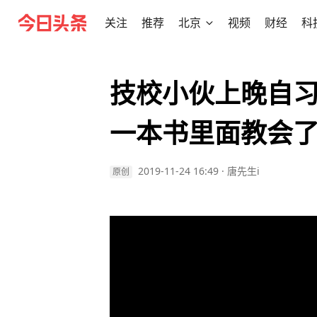
关注
推荐
北京
视频
财经
科
技校小伙上晚自
一本书里面教会
2019-11-24 16:49
·
唐先生i
原创