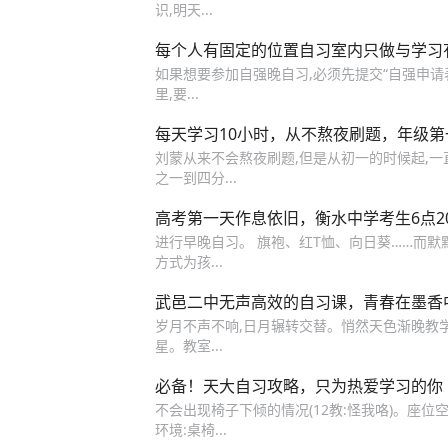
识,明天...
每个人有固定的位置自习室内只做与学习
如果想要参加自强晚自习,必须先提交“自强申请
里,要...
每天学习10小时，从不熬夜刷题，年级
刘蒙从来不会熬夜刷题,但是从初一的时候起,一直
之一到四分...
高考第一天作息依旧，衡水中学考生6点2
进行早晚自习。 旗袍、红T恤、向日葵……而
方式为孩...
武邑二中无声高效的自习课，青春在墨香
岁月不声不响,日月辗转交替。悄然天色渐晚教
星。教室...
必备！天大自习攻略，只为热爱学习的你
不会出现椅子下倾的情况(12教:怪我咯)。座位
环境:桌椅...