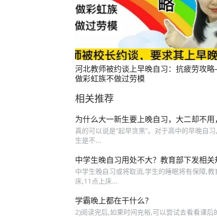
河北教师被约谈上早晚自习：抗疲劳攻略
做彩虹族不做过劳模
相关推荐
为什么大一新生要上晚自习，大二却不用
真的可以说是“起早贪黑”。对于高中的早晚自习,
生是不...
中学生晚自习用处不大？教育部下发相关
中学生晚自习或将取消,学生的睡眠将有保障,教
床,11点上床...
学霸晚上都在干什么？
2)阅读完后,如果时间充裕,可以尝试去看看课后