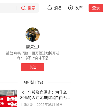
搜索
消息
发布
登录
唐先生i
挑战3年时间赚一百万摆过地摊开过
店 生命不止奋斗不息
关注
TA的热门作品
《十年投资血泪史：为什么
80%的人注定与财富自由无
缘？》
115
阅读
2025年03月16日