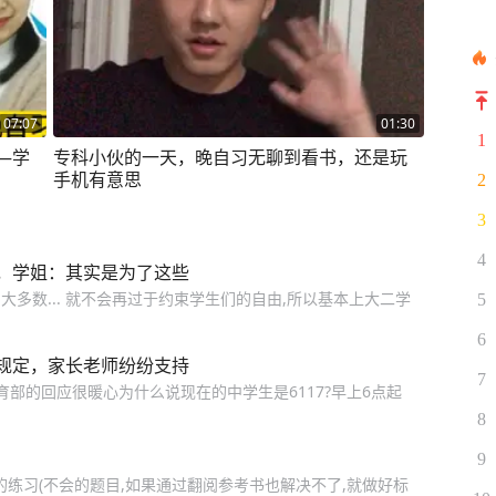
07:07
01:30
1
—学
专科小伙的一天，晚自习无聊到看书，还是玩
手机有意思
2
3
4
，学姐：其实是为了这些
大多数... 就不会再过于约束学生们的自由,所以基本上大二学
5
6
规定，家长老师纷纷支持
7
育部的回应很暖心为什么说现在的中学生是6117?早上6点起
8
9
的练习(不会的题目,如果通过翻阅参考书也解决不了,就做好标