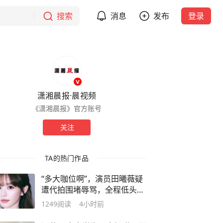
搜索
消息
发布
登录
潇湘晨报·晨视频
《潇湘晨报》官方账号
关注
TA的热门作品
“多大咖位啊”，演员田曦薇疑
遭代拍围堵辱骂，全程低头沉
默未做回怼，工作室暂未回
1249
阅读
4小时前
应，律师：已超出公众人物应
容忍的合理界限