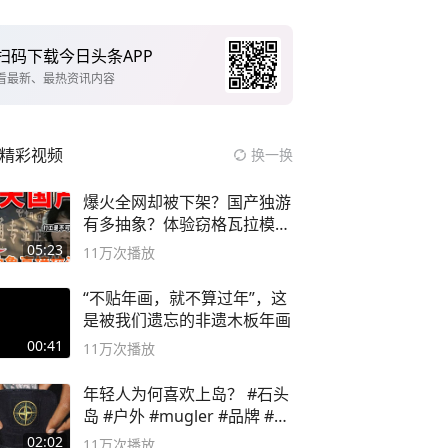
扫码下载今日头条APP
看最新、最热资讯内容
精彩视频
换一换
爆火全网却被下架？国产独游
有多抽象？体验窃格瓦拉模拟
器！
05:23
11万
次播放
“不贴年画，就不算过年”，这
是被我们遗忘的非遗木板年画
00:41
11万
次播放
年轻人为何喜欢上岛？ #石头
岛 #户外 #mugler #品牌 #足
球流氓
02:02
11万
次播放