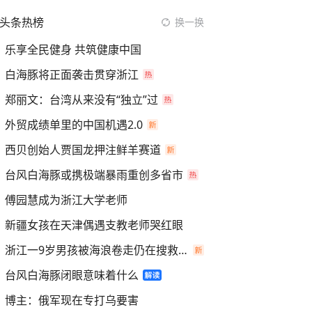
头条热榜
换一换
乐享全民健身 共筑健康中国
白海豚将正面袭击贯穿浙江
郑丽文：台湾从来没有“独立”过
外贸成绩单里的中国机遇2.0
西贝创始人贾国龙押注鲜羊赛道
台风白海豚或携极端暴雨重创多省市
傅园慧成为浙江大学老师
新疆女孩在天津偶遇支教老师哭红眼
浙江一9岁男孩被海浪卷走仍在搜救中
台风白海豚闭眼意味着什么
博主：俄军现在专打乌要害