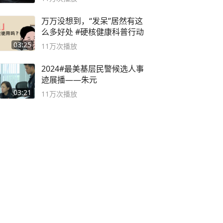
万万没想到，“发呆”居然有这
么多好处 #硬核健康科普行动
03:25
11万
次播放
2024#最美基层民警候选人事
迹展播——朱元
03:21
11万
次播放