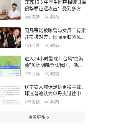
江苏15岁中学生回应捐赠日军
侵华罪证遭攻击：受到多方保
护，警方针对网暴两次立案
986
阅读
5小时前
因凡蒂诺被曝曾与女员工有染
并提拔对方，国际足联紧急回
应：完全不实，任何暗示其行
451
阅读
2小时前
为不当或违反规章制度的说
法，均构成诽谤
进入24小时警戒！台风“白海
豚”预计明晚登陆我国，浙
江、福建多地停工、停运、停
270
阅读
2小时前
航，最新路径更新→
辽宁铁人喊话足协更换主裁：
球迷普遍认为单丹奥过往中超
执裁多次出现争议判罚，且东
265
阅读
4小时前
北超赛事存在重大判罚失误并
被内部处理
查看更多