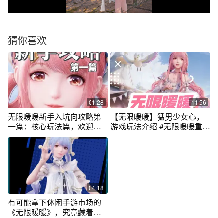
猜你喜欢
01:28
11:56
无限暖暖新手入坑向攻略第
【无限暖暖】猛男少女心，
一篇：核心玩法篇，欢迎大
游戏玩法介绍 #无限暖暖重逢
家提出疑问～ #无限暖暖 #无
之约测试
限暖暖公测前瞻 #无限暖暖公
测定档 #暖暖
04:18
有可能拿下休闲手游市场的
《无限暖暖》，究竟藏着多