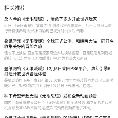
少惊喜？#无限暖暖
相关推荐
反内卷的《无限暖暖》，治愈了多少开放世界玩家
近日,《无限暖暖》“重逢之约”测试即将迎来尾声。几乎... 则可以进
行音符演奏玩法;站上海豹尾巴被弹射出去后,借助...
叠纸游戏《无限暖暖》全球正式公测，和暖暖大喵一同开启
收集美好的冒险之旅
但也不止换装:百变暖暖探索奇迹大陆换装搭配一直是暖暖系列游戏
的核心玩法,而在《无限暖暖》中,作为奇迹大陆新晋...
叠纸网络《无限暖暖》12月5日登陆PS5平台，虚幻引擎5
打造开放世界冒险体验
叠纸网络旗下基于虚幻引擎5开发的开放世界换装冒险游戏《无限暖
暖》已上架PS商店,并计划于12月5日正式推出。在这...
种下希望奔赴无限《无限暖暖》发布全新动画预告
国内厂商叠纸昨天公开了《无限暖暖》的全新预告,和之前的游戏实
机视频及3D MV不同的是,这次的预告视频使用了2D动...
叠纸开放世界新作《无限暖暖》PV首曝！将登陆安卓等多