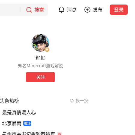
搜索
消息
发布
登录
籽岷
知名Minecraft游戏解说
关注
头条热榜
换一换
最是真情暖人心
北京暴雨
泉州市委书记张毅恭被查