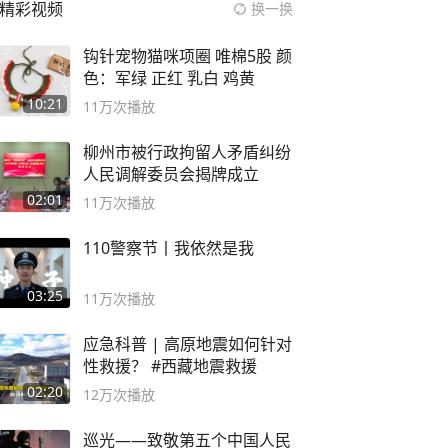
精彩视频
换一换
钩针宠物猫咪项圈 唯棉5股 颜
色：军绿 正红 乳白 鸡黄
10:21
11万
次播放
柳州市被行政拘留人矛盾纠纷
人民调解委员会揭牌成立
02:01
11万
次播放
110警察节丨我依然是我
03:25
11万
次播放
应急科普 | 高原地震如何针对
性救援？ #西藏地震救援
02:20
12万
次播放
巡光——致敬第五个中国人民