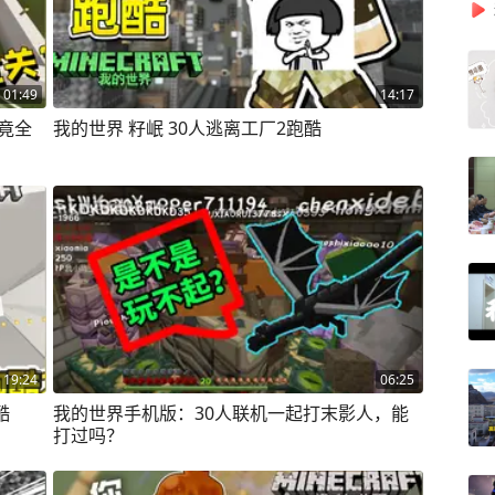
01:49
14:17
竟全
我的世界 籽岷 30人逃离工厂2跑酷
19:24
06:25
酷
我的世界手机版：30人联机一起打末影人，能
打过吗？