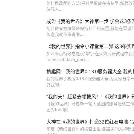
给村民改民的方法:把村民蛋放在铁贴里,然后改你
肤导入...
成为《我的世界》大神第一步 学会这3条
配合命令方块循环保持开启的设置,就能在雪球经过的
传送我就不多说啦,...
《我的世界》指令小课堂第二弹 这3条实
那么来点特效总是没错的~在火焰武器教程中我们用到过下面
minecraft:lava_part...
搞趣网：我的世界0.13.0服务器大全 我的世
我的世界手机版0.13.0服务器大全,为大家分享
耍我的...
“我的天！赶紧去领披风！”《我的世界》
《我的世界》开启新一轮大范围的账号迁移工作!这一天
因为Ined刚...
大神在《我的世界》打造32位红石电脑 1
随着《我的世界》的横空出世,各路民间大神都