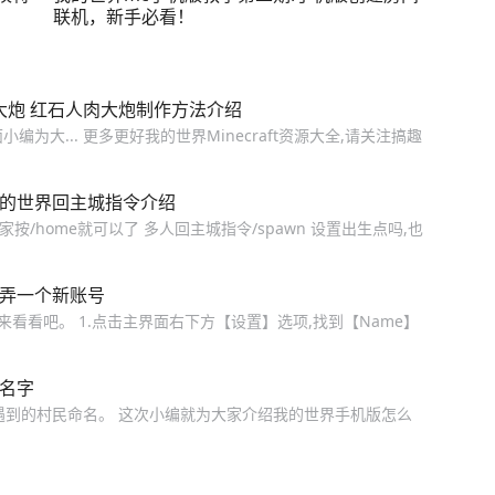
联机，新手必看！
肉大炮 红石人肉大炮制作方法介绍
编为大... 更多更好我的世界Minecraft资源大全,请关注搞趣
我的世界回主城指令介绍
家按/home就可以了 多人回主城指令/spawn 设置出生点吗,也
何弄一个新账号
看看吧。 1.点击主界面右下方【设置】选项,找到【Name】
取名字
遇到的村民命名。 这次小编就为大家介绍我的世界手机版怎么