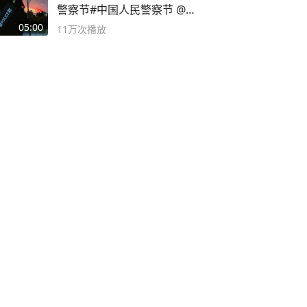
警察节#中国人民警察节 @抖
音小助手
05:00
11万
次播放