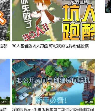
02:44
13:59
这都
30人基岩版坑人跑酷 籽岷我的世界粉丝投稿
04:15
01:48
候特
我的世界mc手机版教学第二期:手机版创建房间