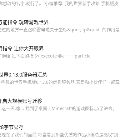
想改的名字,就行了。 小编推荐: 我的世界新手攻略 手机版皮
万能指令 玩转游戏世界
地方一直召唤雷电啦关于坐标&quot; tp&quot; 的作用是
用指令 让你大开眼界
的指令/ execute @a ~~~ particle
界0.13.0服务器汇总
一些我的世界手机版0.13.0的优秀服务器,喜爱和小伙伴们一起玩
开启大规模账号迁移
,像... 找到了桌面上Minecraft的游戏图标,点了进去。
28字节显存！
出现在了我们的面前,每当看到那些优质的作品小编总是感叹“别