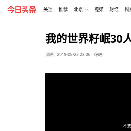
关注
推荐
北京
视频
财经
科
我的世界籽岷30
2019-08-28 22:06
·
籽岷
原创
不支