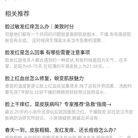
相关推荐
脸过敏发红痒怎么办｜美致时分
但是他们都有一个共同的问题就是面部肌肤脱水、干燥,有些面部肌
肤会有炎症。 这时候用生理盐水来当作急救的湿敷...
脸发红是怎么回事 有哪些需要注意事项
脸发红是很多人都会遇到的一种症状,有些时候是因为天气... 在手
掌、足跖为45-75天,在较薄的平滑皮肤上为21-28天。...
脸上红血丝怎么修复，蜕变肌肤魅力
骤变的温度更是让脸上红血丝加重增多,除了这些外界因素... 洗脸时
要先洗T字部位,比较干燥的两颊则轻轻带过就用温水...
脸上干痒红，是皮肤病吗？专家推荐“急救”指南→
最近,20岁的小吴外出游玩后就因面部泛红、干燥脱皮,前往武汉市皮
肤病防治研究所就诊。 小吴很疑惑,她最近并没有...
春天一到，皮肤粗糙、发红发痒、还长痘痘怎么办？
皮肤粗糙 出现原因:早晚温差大易出现 解决方法:用保湿乳... 二、皮