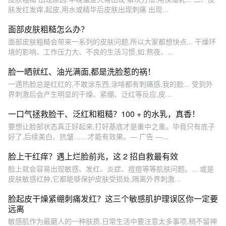
肤发红发痒,起皮,用水或精华后皮肤出现刺痛 出现...
面部皮肤粗糙怎么办？
面部皮肤粗糙会带来一系列的皮肤问题,所以大家都想快点... 干燥环
境的影响、工作压力大、不良的生活习惯,如:熬夜、...
脸一晒就红、油光满面,都是洗脸惹的祸！
一遇热脸总是红红的,不敢涂东西,涂啥都有刺痛感,我的脸... 受到外
界刺激后会产生明显的干燥、紧绷、泛红等反应,皮...
一口气拯救脸干、泛红和粗糙？100 + 的水乳，真香！
要想让脸部状态真正好起来,打好基底才是重中之重。毕竟只有底子
好了,后续美白、抗皱……才能有效果。— 广告 —...
脸上干红痒？遇上烂脸前兆，这 2 招自救最有效
脸上就会容易出现敏感、发红、炎症、痘痘等等肌肤问题。... 或是
皮肤敏感红肿,它都能够保护皮肤受损处,隔离外界刺激...
脸起皮干燥紧绷刺痛发红？这三个敏感肌护理误区你一定要
远离
敏感肌作为最磨人的一种肤质,日常生活中要注意太多事项,稍不留神