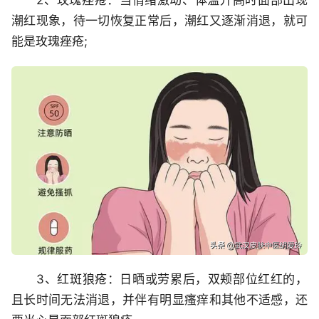
2、玫瑰痤疮：当情绪激动、体温升高时面部出现
潮红现象，待一切恢复正常后，潮红又逐渐消退，就可
能是玫瑰痤疮;
3、红斑狼疮：日晒或劳累后，双颊部位红红的，
且长时间无法消退，并伴有明显瘙痒和其他不适感，还