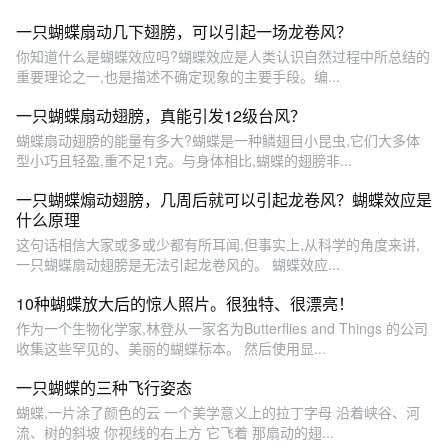
一只蝴蝶扇动几下翅膀，可以引起一场龙卷风？
你知道什么是蝴蝶效应吗?蝴蝶效应是人类认识自然过程中所总结的
重要理论之一,也是描述不确定现象的主要手段。编...
一只蝴蝶扇动翅膀，真能引发12级台风？
蝴蝶扇动翅膀的能量有多大?蝴蝶是一种鳞翅目小昆虫,它们大多体
型小巧且轻盈,重不足1克。与身体相比,蝴蝶的翅膀非...
一只蝴蝶煽动翅膀，几周后就可以引起龙卷风？蝴蝶效应是
什么原理
这句话相信大家或多或少都有所耳闻,但事实上,从科学的角度来讲,
一只蝴蝶扇动翅膀是无法引起龙卷风的。 蝴蝶效应...
10种蝴蝶放大后的惊人照片。很独特、很漂亮！
作为一个生物化学家,林登从一家名为Butterflies and Things 的公司
收集这些罕见的、美丽的蝴蝶标本。 然后使用显...
一只蝴蝶的三种飞行姿态
蝴蝶,一片涂了颜色的云 一个美学意义上的拉丁字母 沿着峡谷、河
流、树的斜坡 你视线的右上方 它飞着 那扇动的翅...