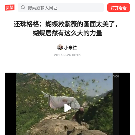
打开看看
还珠格格：蝴蝶救紫薇的画面太美了，
蝴蝶居然有这么大的力量
小米粒
2017-9-26 06:09