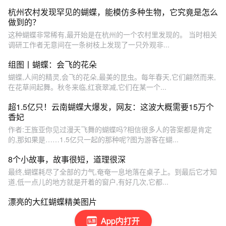
杭州农村发现罕见的蝴蝶，能模仿多种生物，它究竟是怎么
做到的？
这种蝴蝶非常稀有,最开始是在杭州的一个农村里发现的。 当时相关
调研工作者无意间在一条树枝上发现了一只外观非...
组图丨蝴蝶：会飞的花朵
蝴蝶,人间的精灵,会飞的花朵,最美的昆虫。每年春天,它们翩然而来,
在花草间起舞。秋冬来临,红衰翠减,它们在某一个...
超1.5亿只！云南蝴蝶大爆发，网友：这波大概需要15万个
香妃
作者:王旌亚你见过漫天飞舞的蝴蝶吗?相信很多人的答案都是肯定
的,那如果是……1.5亿只一起的那种呢?图为游客在蝴...
8个小故事，故事很短，道理很深
最终,蝴蝶耗尽了全部的力气,奄奄一息地落在桌子上。到最后它才知
道,低一点儿的地方就是开着的窗户,有好几次,它都...
漂亮的大红蝴蝶精美图片
App内打开