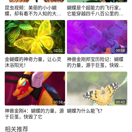
昆虫视频：美丽的小小蝴
蝴蝶是个超能力的飞行家，
蝶，却有着不为人知的大力
它能穿越四千八百公里的旅
量
程
02:02
00:58
金蝴蝶的神奇力量，让心灵
神兽金刚邦宝历险记：蝴蝶
沐浴阳光！
的力量，源于巨茧，快毁了
它
00:58
00:42
神兽金刚4：蝴蝶的力量，源
蝴蝶为什么能飞？
于巨茧，快毁了它
相关推荐