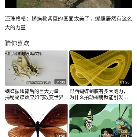
还珠格格：蝴蝶救紫薇的画面太美了，蝴蝶居然有这么
大的力量
猜你喜欢
01:03
01:26
蝴蝶振翅背后的巨大力量：
巴西蝴蝶到底有多大威力，
揭秘蝴蝶效应如何改变世界
为什么拍动翅膀就能引发飓
风？
00:50
02:17