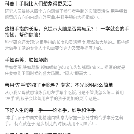
科普｜手腕比人们想象得更灵活
研究人员最终从四个方向测量了参与者手腕的实际灵活性:用手朝着
前臂的方向向内或向外弯曲,并将手腕向大拇指或小...
这根手指的长度，竟提示大脑是否易痴呆？！一学就会的手
指操，帮你健脑！
科学研究还发现:这根手指的长度和灵活程度,竟然和大脑的... 那些经
常做手工活的专业人士和需要创造力及双手描写力的...
手如柔荑，肤如凝脂
手如柔荑,肤如凝脂,领如蝤蛴(yóu qí),齿如瓠犀(hù x... 描写的就是
庄姜嫁到卫国时候的盛大场面。“硕人”即高大...
善用“左手”的孩子更聪明？专家：不光聪明那么简单
从小我父母就想锻炼我用左手写字吃饭,可是不管我怎么练... 善用
“左手”的孩子会比善用右手的孩子更加的灵活,这是...
下好人生的每一手——论本手，妙手和俗手
“本手”,源于中国文化精髓围棋,意为掌握一般分寸的合乎本分之著
手。 特点就在于:这步棋走的时候,功用不明显,但...