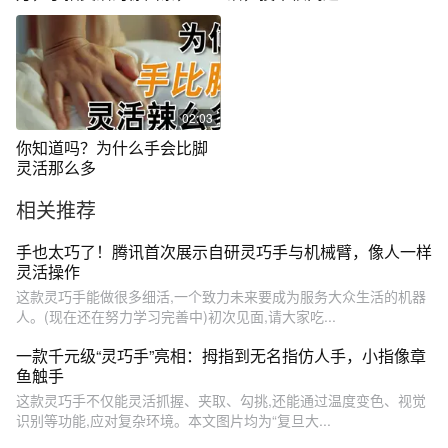
控党爱了
02:03
你知道吗？为什么手会比脚
灵活那么多
相关推荐
手也太巧了！腾讯首次展示自研灵巧手与机械臂，像人一样
灵活操作
这款灵巧手能做很多细活,一个致力未来要成为服务大众生活的机器
人。(现在还在努力学习完善中)初次见面,请大家吃...
一款千元级“灵巧手”亮相：拇指到无名指仿人手，小指像章
鱼触手
这款灵巧手不仅能灵活抓握、夹取、勾挑,还能通过温度变色、视觉
识别等功能,应对复杂环境。本文图片均为“复旦大...