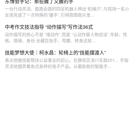
东博会手记：那些握了又握的手
一台行动灵活、能跑会跳的四足机器人伸出“机械爪”,与现场一名小
女孩完成了一次特殊的“握手”,引得周围观众发...
中考作文技法指导 “动作描写”写作法36式
动作描写的核心不是 “堆动作”,而是 “让动作替人物说话”,年龄、性
格、情绪、身份,全藏在抬手、弯腰、转身这些...
技能梦想大使｜柯水昌：轮椅上的“技能摆渡人”
表达他做技能帮扶公益事业的初心。在静安区洛川东路201... 手指
灵活地摆弄着各式各样的电子产品。从最新款的智能手...