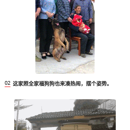
这家照全家福狗狗也来凑热闹，摆个姿势。