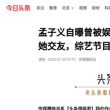
关注
推荐
北京
视频
财经
科
孟子义自曝曾被
她交友，综艺节
2022-07-25 01:57
·
传媒樱桃派
原创
传媒樱桃派系【头条理娱君】特约作