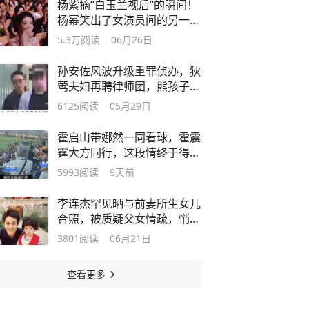
杨紫摘“白玉兰视后”的瞬间！
杨幂笑出了女演员间的另一种
美好
5.3万
阅读
06月26日
孙安佐风波升级重罪侦办，狄
莺夫妇再聘律师团，熊孩子躲
不过去了
6125
阅读
05月29日
霍启山带娜然一同看球，霍震
霆大方同行，这段情终于得到
家长认可
5993
阅读
9天前
李连杰罕见晒与前妻所生女儿
合照，被质疑父女情疏，悄然
修复关系
3801
阅读
06月21日
查看更多