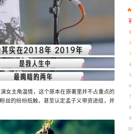
1
2
3
4
5
6
，出演女主角温情，这个原本在原著里并不占重点的
7
粉丝的纷纷抵触，甚至认定孟子义带资进组，并
8
9
10