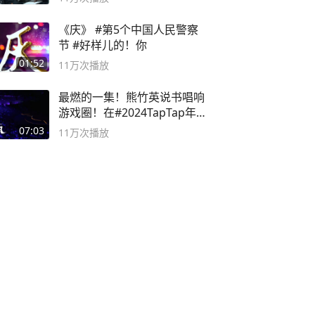
《庆》 #第5个中国人民警察
节 #好样儿的！你
01:52
11万
次播放
最燃的一集！熊竹英说书唱响
游戏圈！在#2024TapTap年
度游戏大赏
07:03
11万
次播放