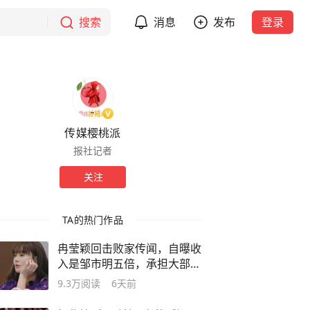
搜索
消息
发布
登录
传媒樱桃派
报社记者
关注
TA的热门作品
冉莹颖回击败家传闻，自曝收
入是邹市明五倍，承担大部分
养家重担
9.3万
阅读
6天前