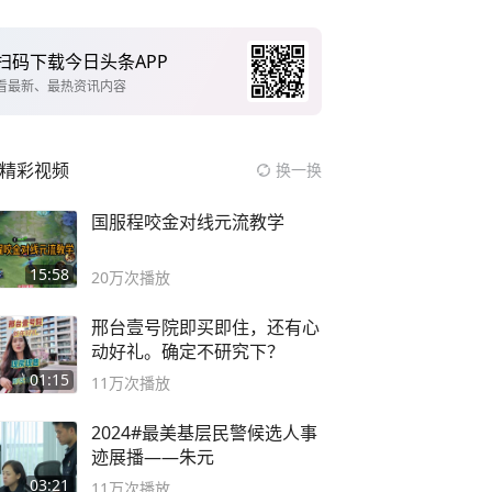
扫码下载今日头条APP
看最新、最热资讯内容
精彩视频
换一换
国服程咬金对线元流教学
15:58
20万
次播放
邢台壹号院即买即住，还有心
动好礼。确定不研究下？
01:15
11万
次播放
2024#最美基层民警候选人事
迹展播——朱元
03:21
11万
次播放