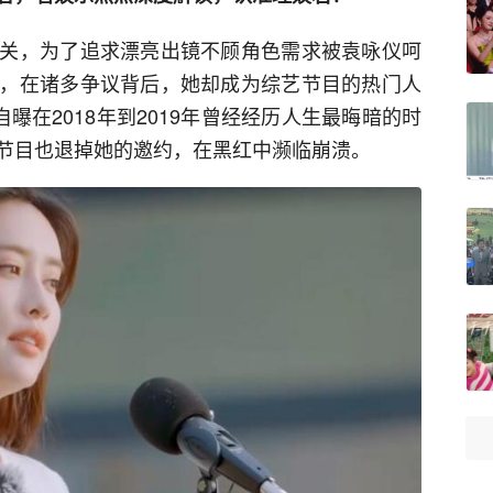
关，为了追求漂亮出镜不顾角色需求被袁咏仪呵
，在诸多争议背后，她却成为综艺节目的热门人
曝在2018年到2019年曾经经历人生最晦暗的时
节目也退掉她的邀约，在黑红中濒临崩溃。