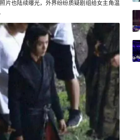
照片也陆续曝光，外界纷纷质疑剧组给女主角温
。