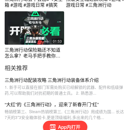
箱 #游戏 #游戏日常 #搞笑
游戏日常 #三角洲行动
01:53
三角洲行动保险箱还不知道
怎么拿？老马手把手教你啊
喂！
相关推荐
三角洲行动配装攻略 三角洲行动装备体系介绍
1. 新手可以直接在部门军需处购买已经解锁的武器、配件和低级弹
药,可以帮助我们对抗初期的普通士兵。 2. 熟悉游...
“大红”的《三角洲行动》，迎来了新春开门“红”
畅销榜第三、Steam热销榜第三,《三角洲行动》用成绩为国... 长达
7天的3*3安全箱体验卡,更是顶级福利,多出来的几个格...
App内打开