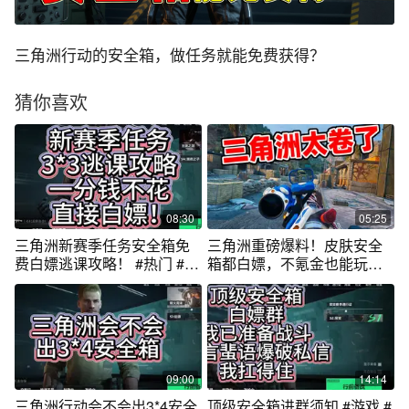
三角洲行动的安全箱，做任务就能免费获得？
猜你喜欢
08:30
05:25
三角洲新赛季任务安全箱免
三角洲重磅爆料！皮肤安全
费白嫖逃课攻略！ #热门 #三
箱都白嫖，不氪金也能玩得
角洲行动
爽！
09:00
14:14
三角洲行动会不会出3*4安全
顶级安全箱进群须知 #游戏 #